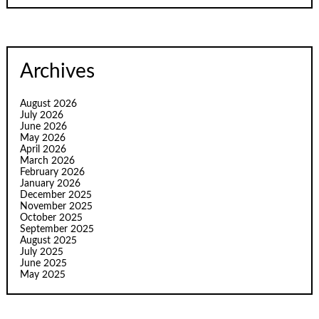
Archives
August 2026
July 2026
June 2026
May 2026
April 2026
March 2026
February 2026
January 2026
December 2025
November 2025
October 2025
September 2025
August 2025
July 2025
June 2025
May 2025