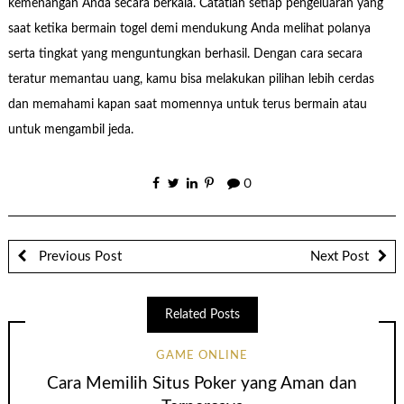
kemenangan Anda secara berkala. Catatlah setiap pengeluaran yang
saat ketika bermain togel demi mendukung Anda melihat polanya
serta tingkat yang menguntungkan berhasil. Dengan cara secara
teratur memantau uang, kamu bisa melakukan pilihan lebih cerdas
dan memahami kapan saat momennya untuk terus bermain atau
untuk mengambil jeda.
0
Previous Post
Next Post
Related Posts
GAME ONLINE
Cara Memilih Situs Poker yang Aman dan