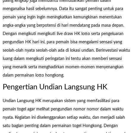
paling lengkap juga membantu memudahkan pemain dalam
menganalisa hasil sebelumnya. Data itu sangat penting untuk para
pemain yang ingin ingin meningkatkan kemungkinan menentukan
angka-angka yang berpotensi di hari mendatang pada masa depan.
Dengan mengikuti mengikuti live draw HK lotto serta pengeluaran
pengundian HK hari ini, para pemain bisa mengalami sensasi yang
seolah-olah nyata seolah-olah ada di lokasi undian. Berinvestasi waktu
luang dalam mengikuti peringatan ini tentu akan memberi sensasi
yang menarik serta menghadirkan momen-momen menyenangkan
dalam permainan lotto hongkong.
Pengertian Undian Langsung HK
Undian Langsung HK merupakan sistem yang memfasilitasi para
pemain togel agar melihat pengundian nomor nomor dalam waktu
nyata. Kegiatan ini diselenggarakan setiap waktu, dan menjadi salah
satu bagian penting dalam permainan togel Hongkong. Dengan