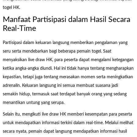
togel HK.
Manfaat Partisipasi dalam Hasil Secara
Real-Time
Partisipasi dalam keluaran langsung memberikan pengalaman yang
seru serta mendebarkan bagi beberapa pemain togel. Saat
menyaksikan live draw HK, para peserta dapat mengalami ketegangan
ketika angka-angka diundi. Hal ini tidak hanya tentang mengharapkan
kepastian, tetapi juga tentang merasakan momen serta meningkatkan
adrenalin. Keluaran langsung ini semua membuat suasana jadi
semakin hidup, termasuk saat terdapat banyak orang yang sedang
menantikan untung yang serupa.
Selain itu, mengikuti live draw HK memberi kesempatan para peserta
untuk mendapatkan informasi terkini dalam real-time. Melalui melihat
secara nyata, pemain dapat langsung mendapatkan informasi hasil