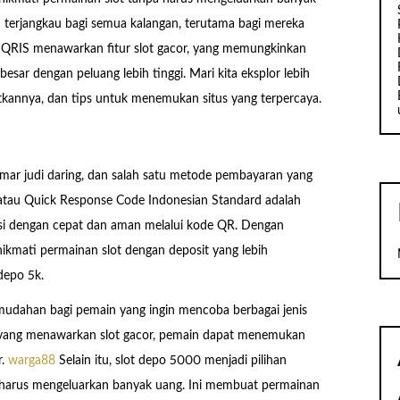
ih terjangkau bagi semua kalangan, terutama bagi mereka
ot QRIS menawarkan fitur slot gacor, yang memungkinkan
ar dengan peluang lebih tinggi. Mari kita eksplor lebih
tkannya, dan tips untuk menemukan situs yang terpercaya.
emar judi daring, dan salah satu metode pembayaran yang
atau Quick Response Code Indonesian Standard adalah
i dengan cepat dan aman melalui kode QR. Dengan
ikmati permainan slot dengan deposit yang lebih
 depo 5k.
mudahan bagi pemain yang ingin mencoba berbagai jenis
 yang menawarkan slot gacor, pemain dapat menemukan
r.
warga88
Selain itu, slot depo 5000 menjadi pilihan
 harus mengeluarkan banyak uang. Ini membuat permainan