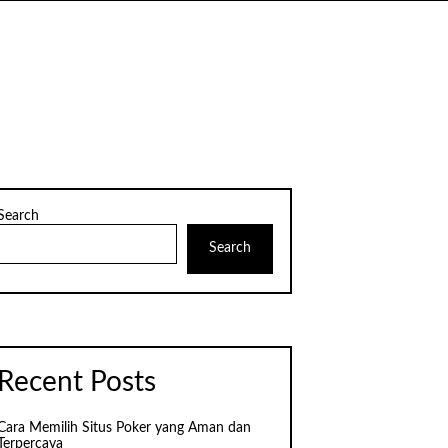
Search
Search
Recent Posts
Cara Memilih Situs Poker yang Aman dan
Terpercaya