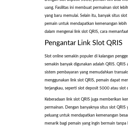
uang. Fasilitas ini membuat permainan slot leb
yang baru memulai. Selain itu, banyak situs sl
pemain untuk mendapatkan kemenangan lebih bes
dalam mengenai link slot QRIS, cara memanfaa
Pengantar Link Slot QRIS
Slot online semakin populer di kalangan pengg
semakin banyak digunakan adalah QRIS. QRIS 
sistem pembayaran yang memudahkan transaks
menggunakan link slot QRIS, pemain dapat men
terjangkau, seperti slot deposit 5000 atau slot
Keberadaan link slot QRIS juga memberikan ke
permainan. Dengan banyaknya situs slot QRIS
peluang untuk mendapatkan kemenangan besa
menarik bagi pemain yang ingin bermain tanpa