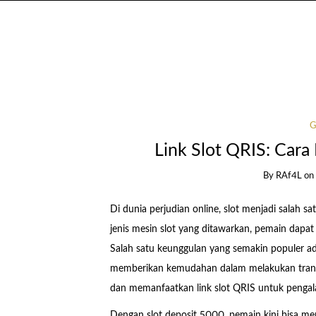
G
Link Slot QRIS: Car
By
RAf4L
o
Di dunia perjudian online, slot menjadi salah 
jenis mesin slot yang ditawarkan, pemain dapat
Salah satu keunggulan yang semakin populer 
memberikan kemudahan dalam melakukan transak
dan memanfaatkan link slot QRIS untuk penga
Dengan slot deposit 5000, pemain kini bisa m