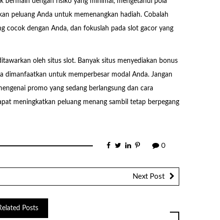
 bermain dengan risiko yang minimal, mengetahui pola
tkan peluang Anda untuk memenangkan hadiah. Cobalah
ng cocok dengan Anda, dan fokuslah pada slot gacor yang
itawarkan oleh situs slot. Banyak situs menyediakan bonus
bisa dimanfaatkan untuk memperbesar modal Anda. Jangan
mengenai promo yang sedang berlangsung dan cara
dapat meningkatkan peluang menang sambil tetap berpegang
0
Next Post
Related Posts