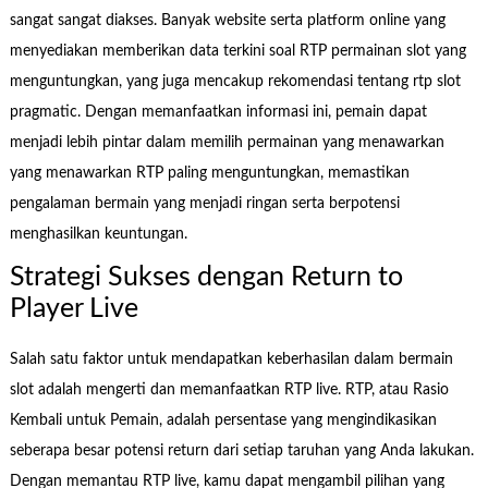
sangat sangat diakses. Banyak website serta platform online yang
menyediakan memberikan data terkini soal RTP permainan slot yang
menguntungkan, yang juga mencakup rekomendasi tentang rtp slot
pragmatic. Dengan memanfaatkan informasi ini, pemain dapat
menjadi lebih pintar dalam memilih permainan yang menawarkan
yang menawarkan RTP paling menguntungkan, memastikan
pengalaman bermain yang menjadi ringan serta berpotensi
menghasilkan keuntungan.
Strategi Sukses dengan Return to
Player Live
Salah satu faktor untuk mendapatkan keberhasilan dalam bermain
slot adalah mengerti dan memanfaatkan RTP live. RTP, atau Rasio
Kembali untuk Pemain, adalah persentase yang mengindikasikan
seberapa besar potensi return dari setiap taruhan yang Anda lakukan.
Dengan memantau RTP live, kamu dapat mengambil pilihan yang