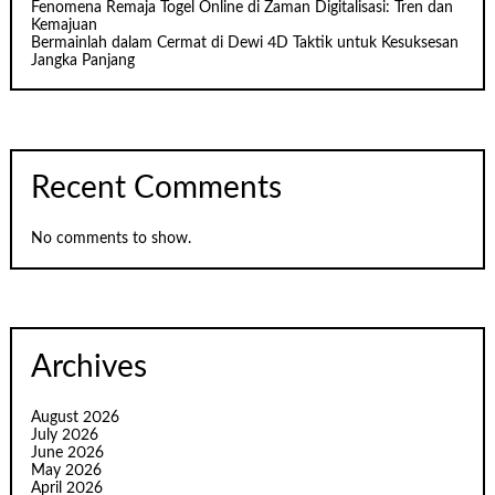
Fenomena Remaja Togel Online di Zaman Digitalisasi: Tren dan
Kemajuan
Bermainlah dalam Cermat di Dewi 4D Taktik untuk Kesuksesan
Jangka Panjang
Recent Comments
No comments to show.
Archives
August 2026
July 2026
June 2026
May 2026
April 2026