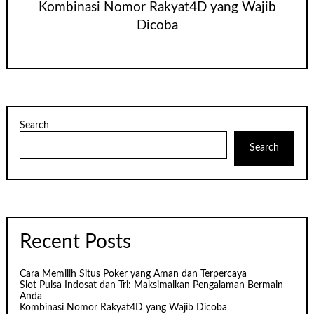
Kombinasi Nomor Rakyat4D yang Wajib
Dicoba
Search
Search
Recent Posts
Cara Memilih Situs Poker yang Aman dan Terpercaya
Slot Pulsa Indosat dan Tri: Maksimalkan Pengalaman Bermain
Anda
Kombinasi Nomor Rakyat4D yang Wajib Dicoba