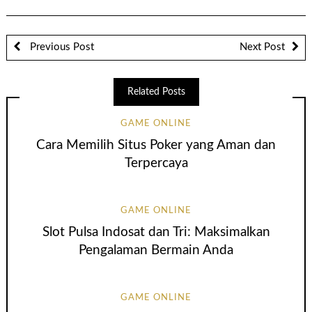
Previous Post
Next Post
Related Posts
GAME ONLINE
Cara Memilih Situs Poker yang Aman dan
Terpercaya
GAME ONLINE
Slot Pulsa Indosat dan Tri: Maksimalkan
Pengalaman Bermain Anda
GAME ONLINE