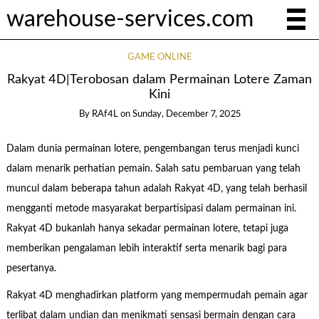
warehouse-services.com
GAME ONLINE
Rakyat 4D|Terobosan dalam Permainan Lotere Zaman
Kini
By
RAf4L
on
Sunday, December 7, 2025
Dalam dunia permainan lotere, pengembangan terus menjadi kunci
dalam menarik perhatian pemain. Salah satu pembaruan yang telah
muncul dalam beberapa tahun adalah Rakyat 4D, yang telah berhasil
mengganti metode masyarakat berpartisipasi dalam permainan ini.
Rakyat 4D bukanlah hanya sekadar permainan lotere, tetapi juga
memberikan pengalaman lebih interaktif serta menarik bagi para
pesertanya.
Rakyat 4D menghadirkan platform yang mempermudah pemain agar
terlibat dalam undian dan menikmati sensasi bermain dengan cara