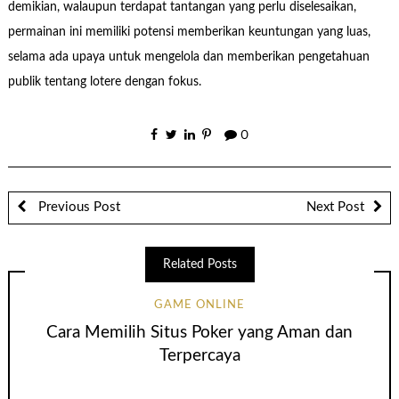
demikian, walaupun terdapat tantangan yang perlu diselesaikan,
permainan ini memiliki potensi memberikan keuntungan yang luas,
selama ada upaya untuk mengelola dan memberikan pengetahuan
publik tentang lotere dengan fokus.
0
Previous Post
Next Post
Related Posts
GAME ONLINE
Cara Memilih Situs Poker yang Aman dan
Terpercaya