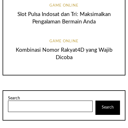
GAME ONLINE
Slot Pulsa Indosat dan Tri: Maksimalkan
Pengalaman Bermain Anda
GAME ONLINE
Kombinasi Nomor Rakyat4D yang Wajib
Dicoba
Search
Search