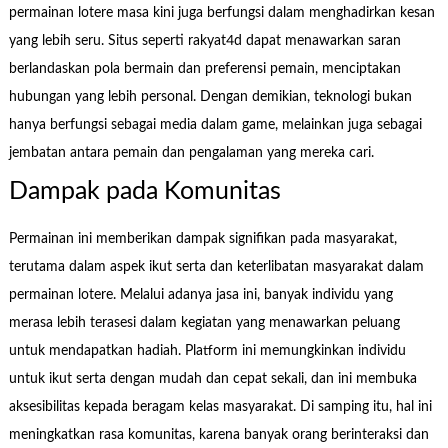
permainan lotere masa kini juga berfungsi dalam menghadirkan kesan
yang lebih seru. Situs seperti rakyat4d dapat menawarkan saran
berlandaskan pola bermain dan preferensi pemain, menciptakan
hubungan yang lebih personal. Dengan demikian, teknologi bukan
hanya berfungsi sebagai media dalam game, melainkan juga sebagai
jembatan antara pemain dan pengalaman yang mereka cari.
Dampak pada Komunitas
Permainan ini memberikan dampak signifikan pada masyarakat,
terutama dalam aspek ikut serta dan keterlibatan masyarakat dalam
permainan lotere. Melalui adanya jasa ini, banyak individu yang
merasa lebih terasesi dalam kegiatan yang menawarkan peluang
untuk mendapatkan hadiah. Platform ini memungkinkan individu
untuk ikut serta dengan mudah dan cepat sekali, dan ini membuka
aksesibilitas kepada beragam kelas masyarakat. Di samping itu, hal ini
meningkatkan rasa komunitas, karena banyak orang berinteraksi dan