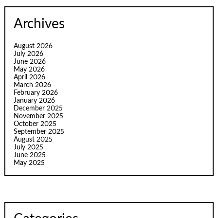
Archives
August 2026
July 2026
June 2026
May 2026
April 2026
March 2026
February 2026
January 2026
December 2025
November 2025
October 2025
September 2025
August 2025
July 2025
June 2025
May 2025