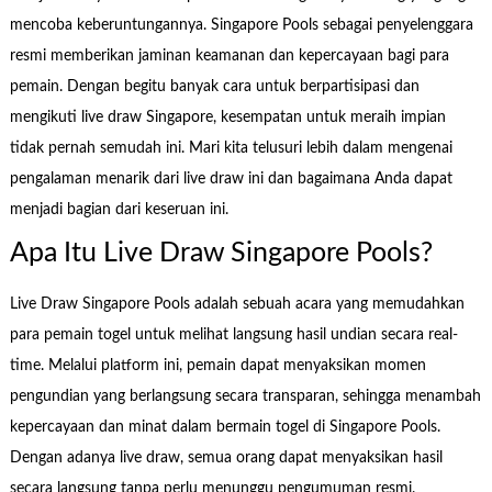
mencoba keberuntungannya. Singapore Pools sebagai penyelenggara
resmi memberikan jaminan keamanan dan kepercayaan bagi para
pemain. Dengan begitu banyak cara untuk berpartisipasi dan
mengikuti live draw Singapore, kesempatan untuk meraih impian
tidak pernah semudah ini. Mari kita telusuri lebih dalam mengenai
pengalaman menarik dari live draw ini dan bagaimana Anda dapat
menjadi bagian dari keseruan ini.
Apa Itu Live Draw Singapore Pools?
Live Draw Singapore Pools adalah sebuah acara yang memudahkan
para pemain togel untuk melihat langsung hasil undian secara real-
time. Melalui platform ini, pemain dapat menyaksikan momen
pengundian yang berlangsung secara transparan, sehingga menambah
kepercayaan dan minat dalam bermain togel di Singapore Pools.
Dengan adanya live draw, semua orang dapat menyaksikan hasil
secara langsung tanpa perlu menunggu pengumuman resmi.