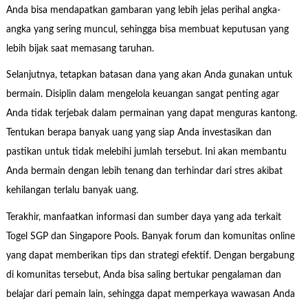
Anda bisa mendapatkan gambaran yang lebih jelas perihal angka-
angka yang sering muncul, sehingga bisa membuat keputusan yang
lebih bijak saat memasang taruhan.
Selanjutnya, tetapkan batasan dana yang akan Anda gunakan untuk
bermain. Disiplin dalam mengelola keuangan sangat penting agar
Anda tidak terjebak dalam permainan yang dapat menguras kantong.
Tentukan berapa banyak uang yang siap Anda investasikan dan
pastikan untuk tidak melebihi jumlah tersebut. Ini akan membantu
Anda bermain dengan lebih tenang dan terhindar dari stres akibat
kehilangan terlalu banyak uang.
Terakhir, manfaatkan informasi dan sumber daya yang ada terkait
Togel SGP dan Singapore Pools. Banyak forum dan komunitas online
yang dapat memberikan tips dan strategi efektif. Dengan bergabung
di komunitas tersebut, Anda bisa saling bertukar pengalaman dan
belajar dari pemain lain, sehingga dapat memperkaya wawasan Anda