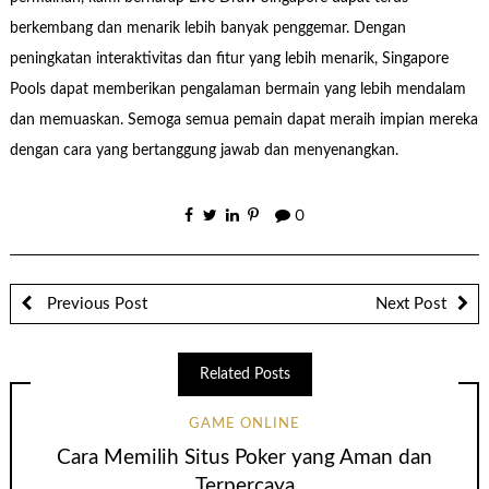
berkembang dan menarik lebih banyak penggemar. Dengan
peningkatan interaktivitas dan fitur yang lebih menarik, Singapore
Pools dapat memberikan pengalaman bermain yang lebih mendalam
dan memuaskan. Semoga semua pemain dapat meraih impian mereka
dengan cara yang bertanggung jawab dan menyenangkan.
0
Previous Post
Next Post
Related Posts
GAME ONLINE
Cara Memilih Situs Poker yang Aman dan
Terpercaya