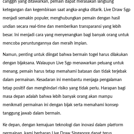
canggih yang ditawarkan, pemain dapat merasakan langsung
ketegangan dan kegembiraan saat angka-angka ditarik. Live Draw Sgp
menjadi semakin populer, menghubungkan pemain dengan hasil
undian secara real-time dan memberikan transparansi yang lebih
besar. Ini menjadi cara yang menyenangkan bagi banyak orang untuk
mencoba peruntungannya dan meraih impian.
Namun, penting untuk diingat bahwa bermain togel harus dilakukan
dengan bijaksana. Walaupun Live Sgp menawarkan peluang untuk
menang, pemain harus tetap memahami batasan dan tidak terjebak
dalam permainan. Kesadaran ini membantu menjaga pengalaman
tetap positif dan menghindari risiko yang tidak perlu. Harapan bagi
masa depan adalah bahwa lebih banyak orang akan mampu
menikmati permainan ini dengan bijak serta memahami konsep
tanggung jawab dalam bermain.
Ke depan, dengan kemajuan teknologi dan inovasi dalam platform
permainan, kami berharap Live Draw Singapore dapat terus