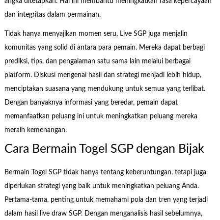
angka ditetapkan. Hal ini membantu meningkatkan rasa kepercayaan
dan integritas dalam permainan.
Tidak hanya menyajikan momen seru, Live SGP juga menjalin
komunitas yang solid di antara para pemain. Mereka dapat berbagi
prediksi, tips, dan pengalaman satu sama lain melalui berbagai
platform. Diskusi mengenai hasil dan strategi menjadi lebih hidup,
menciptakan suasana yang mendukung untuk semua yang terlibat.
Dengan banyaknya informasi yang beredar, pemain dapat
memanfaatkan peluang ini untuk meningkatkan peluang mereka
meraih kemenangan.
Cara Bermain Togel SGP dengan Bijak
Bermain Togel SGP tidak hanya tentang keberuntungan, tetapi juga
diperlukan strategi yang baik untuk meningkatkan peluang Anda.
Pertama-tama, penting untuk memahami pola dan tren yang terjadi
dalam hasil live draw SGP. Dengan menganalisis hasil sebelumnya,