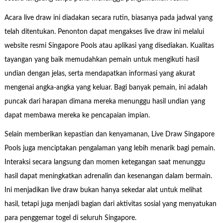
Acara live draw ini diadakan secara rutin, biasanya pada jadwal yang
telah ditentukan. Penonton dapat mengakses live draw ini melalui
website resmi Singapore Pools atau aplikasi yang disediakan. Kualitas
tayangan yang baik memudahkan pemain untuk mengikuti hasil
undian dengan jelas, serta mendapatkan informasi yang akurat
mengenai angka-angka yang keluar. Bagi banyak pemain, ini adalah
puncak dari harapan dimana mereka menunggu hasil undian yang
dapat membawa mereka ke pencapaian impian.
Selain memberikan kepastian dan kenyamanan, Live Draw Singapore
Pools juga menciptakan pengalaman yang lebih menarik bagi pemain.
Interaksi secara langsung dan momen ketegangan saat menunggu
hasil dapat meningkatkan adrenalin dan kesenangan dalam bermain.
Ini menjadikan live draw bukan hanya sekedar alat untuk melihat
hasil, tetapi juga menjadi bagian dari aktivitas sosial yang menyatukan
para penggemar togel di seluruh Singapore.