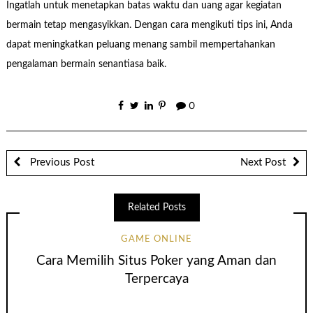
Ingatlah untuk menetapkan batas waktu dan uang agar kegiatan
bermain tetap mengasyikkan. Dengan cara mengikuti tips ini, Anda
dapat meningkatkan peluang menang sambil mempertahankan
pengalaman bermain senantiasa baik.
0
Previous Post
Next Post
Related Posts
GAME ONLINE
Cara Memilih Situs Poker yang Aman dan
Terpercaya