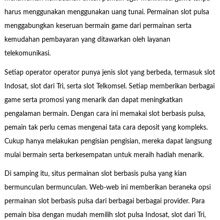
harus menggunakan menggunakan uang tunai. Permainan slot pulsa
menggabungkan keseruan bermain game dari permainan serta
kemudahan pembayaran yang ditawarkan oleh layanan
telekomunikasi.
Setiap operator operator punya jenis slot yang berbeda, termasuk slot
Indosat, slot dari Tri, serta slot Telkomsel. Setiap memberikan berbagai
game serta promosi yang menarik dan dapat meningkatkan
pengalaman bermain. Dengan cara ini memakai slot berbasis pulsa,
pemain tak perlu cemas mengenai tata cara deposit yang kompleks.
Cukup hanya melakukan pengisian pengisian, mereka dapat langsung
mulai bermain serta berkesempatan untuk meraih hadiah menarik.
Di samping itu, situs permainan slot berbasis pulsa yang kian
bermunculan bermunculan. Web-web ini memberikan beraneka opsi
permainan slot berbasis pulsa dari berbagai berbagai provider. Para
pemain bisa dengan mudah memilih slot pulsa Indosat, slot dari Tri,