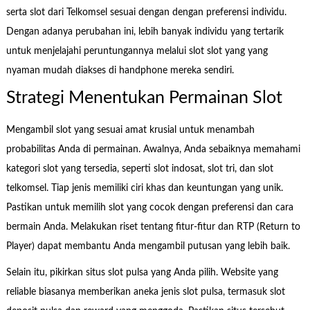
serta slot dari Telkomsel sesuai dengan dengan preferensi individu.
Dengan adanya perubahan ini, lebih banyak individu yang tertarik
untuk menjelajahi peruntungannya melalui slot slot yang yang
nyaman mudah diakses di handphone mereka sendiri.
Strategi Menentukan Permainan Slot
Mengambil slot yang sesuai amat krusial untuk menambah
probabilitas Anda di permainan. Awalnya, Anda sebaiknya memahami
kategori slot yang tersedia, seperti slot indosat, slot tri, dan slot
telkomsel. Tiap jenis memiliki ciri khas dan keuntungan yang unik.
Pastikan untuk memilih slot yang cocok dengan preferensi dan cara
bermain Anda. Melakukan riset tentang fitur-fitur dan RTP (Return to
Player) dapat membantu Anda mengambil putusan yang lebih baik.
Selain itu, pikirkan situs slot pulsa yang Anda pilih. Website yang
reliable biasanya memberikan aneka jenis slot pulsa, termasuk slot