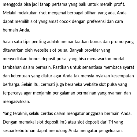
menggoda bisa jadi tahap pertama yang baik untuk meraih profit.
Melalui melakukan riset mengenai berbagai pilihan yang ada, Anda
dapat memilih slot yang amat cocok dengan preferensi dan cara
bermain Anda.
Salah satu tips penting adalah memanfaatkan bonus dan promo yang
ditawarkan oleh website slot pulsa. Banyak provider yang
menyediakan bonus deposit pulsa, yang bisa menawarkan modal
tambahan dalam bermain. Pastikan untuk senantiasa membaca syarat
dan ketentuan yang diatur agar Anda tak menyia-nyiakan kesempatan
berharga. Selain itu, cermati juga beraneka website slot pulsa yang
terpercaya agar menjamin pengalaman permainan yang nyaman dan
mengasyikkan.
Yang terakhir, selalu cerdas dalam mengatur anggaran bermain Anda.
Dengan memakai slot deposit im3 atau slot deposit dari Tri yang
sesuai kebutuhan dapat menolong Anda mengatur pengeluaran.