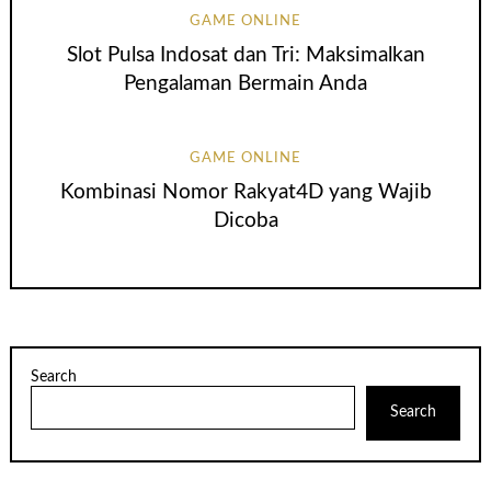
GAME ONLINE
Slot Pulsa Indosat dan Tri: Maksimalkan
Pengalaman Bermain Anda
GAME ONLINE
Kombinasi Nomor Rakyat4D yang Wajib
Dicoba
Search
Search