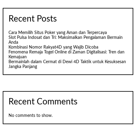
Recent Posts
Cara Memilih Situs Poker yang Aman dan Terpercaya
Slot Pulsa Indosat dan Tri: Maksimalkan Pengalaman Bermain
Anda
Kombinasi Nomor Rakyat4D yang Wajib Dicoba
Fenomena Remaja Togel Online di Zaman Digitalisasi: Tren dan
Kemajuan
Bermainlah dalam Cermat di Dewi 4D Taktik untuk Kesuksesan
Jangka Panjang
Recent Comments
No comments to show.