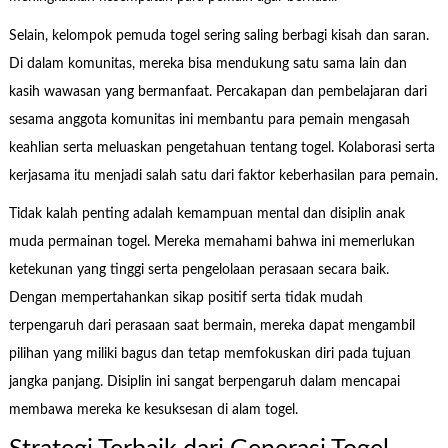
Selain, kelompok pemuda togel sering saling berbagi kisah dan saran.
Di dalam komunitas, mereka bisa mendukung satu sama lain dan
kasih wawasan yang bermanfaat. Percakapan dan pembelajaran dari
sesama anggota komunitas ini membantu para pemain mengasah
keahlian serta meluaskan pengetahuan tentang togel. Kolaborasi serta
kerjasama itu menjadi salah satu dari faktor keberhasilan para pemain.
Tidak kalah penting adalah kemampuan mental dan disiplin anak
muda permainan togel. Mereka memahami bahwa ini memerlukan
ketekunan yang tinggi serta pengelolaan perasaan secara baik.
Dengan mempertahankan sikap positif serta tidak mudah
terpengaruh dari perasaan saat bermain, mereka dapat mengambil
pilihan yang miliki bagus dan tetap memfokuskan diri pada tujuan
jangka panjang. Disiplin ini sangat berpengaruh dalam mencapai
membawa mereka ke kesuksesan di alam togel.