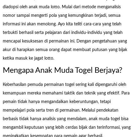
diadopsi oleh anak muda lotto. Mulai dari metode menganalisis
nomor sampai mengerti pola yang kemungkinan terjadi, semua
informasi ini akan menolong. Ayo kita teliti cara-cara yang telah
terbukti berhasil serta pelajaran dari individu-individu yang telah
mencapai kesuksesan di permainan ini. Dengan pengetahuan yang
akur di harapkan semua orang dapat membuat putusan yang bijak
ketika masuk ke jagat lotto.
Mengapa Anak Muda Togel Berjaya?
Keberhasilan pemuda permainan togel sering kali dipengaruhi oleh
kemampuan mereka memahami taktik dan teknik yang efektif. Para
pemain tidak hanya mengandalkan keberuntungan, tetapi
mempelajari pola serta tren di permainan. Melalui pendekatan
berbasis tidak hanya analisis yang mendalam, anak muda togel bisa
mengambil keputusan yang lebih cerdas bijak dan terinformasi, yang
meningkatkan kesempatan para pemain agar berhasil.