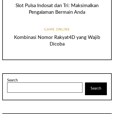
Slot Pulsa Indosat dan Tri: Maksimalkan
Pengalaman Bermain Anda
GAME ONLINE
Kombinasi Nomor Rakyat4D yang Wajib
Dicoba
Search
Search