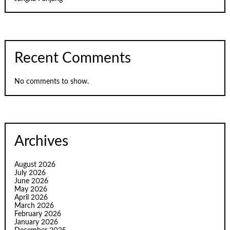
Recent Comments
No comments to show.
Archives
August 2026
July 2026
June 2026
May 2026
April 2026
March 2026
February 2026
January 2026