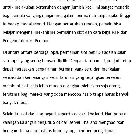
untuk melakukan pertaruhan dengan jumlah kecil. Ini sangat menarik
bagi pemula yang ingin ingin mengalami permainan tanpa risiko tinggi
terhadap modal sendiri. Dengan pertaruhan rendah, pemain bisa
belajar mengenai mekanisme permainan slot dan cara kerja RTP dan
Pengembalian ke Pemain.
Di antara antara berbagai opsi, permainan slot bet 100 adalah salah
satu opsi yang sering banyak dipilih. Dengan taruhan ini, penjudi tetap
dapat merasakan pengalaman bermain yang seru dan mengalami
sensasi dari kemenangan kecil. Taruhan yang terjangkau tersebut
membuat slot lebih lebih mudah dijangkau oleh siapa saja orang,
terutama bagi mereka yang coba mencoba nasib tanpa harus banyak
banyak modal.
Selain itu slot dari luar negeri, seperti slot dari Thailand, kian populer
kalangan kalangan penjudi. Slot dari server Thailand menghadirkan
beragam tema dan fasilitas bonus yang, memberi pengalaman