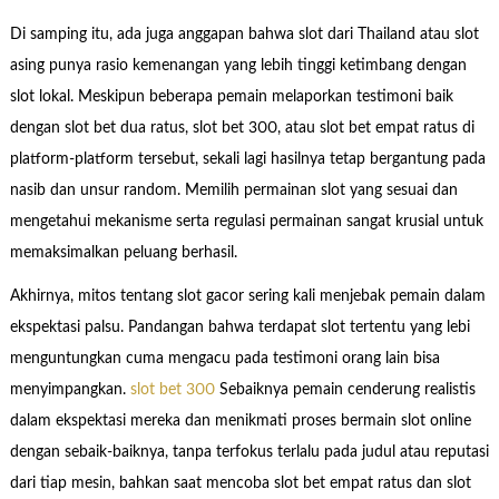
Di samping itu, ada juga anggapan bahwa slot dari Thailand atau slot
asing punya rasio kemenangan yang lebih tinggi ketimbang dengan
slot lokal. Meskipun beberapa pemain melaporkan testimoni baik
dengan slot bet dua ratus, slot bet 300, atau slot bet empat ratus di
platform-platform tersebut, sekali lagi hasilnya tetap bergantung pada
nasib dan unsur random. Memilih permainan slot yang sesuai dan
mengetahui mekanisme serta regulasi permainan sangat krusial untuk
memaksimalkan peluang berhasil.
Akhirnya, mitos tentang slot gacor sering kali menjebak pemain dalam
ekspektasi palsu. Pandangan bahwa terdapat slot tertentu yang lebi
menguntungkan cuma mengacu pada testimoni orang lain bisa
menyimpangkan.
slot bet 300
Sebaiknya pemain cenderung realistis
dalam ekspektasi mereka dan menikmati proses bermain slot online
dengan sebaik-baiknya, tanpa terfokus terlalu pada judul atau reputasi
dari tiap mesin, bahkan saat mencoba slot bet empat ratus dan slot