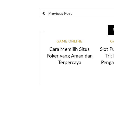
Previous Post
GAME ONLINE
G
Cara Memilih Situs
Slot P
Poker yang Aman dan
Tri
Terpercaya
Penga