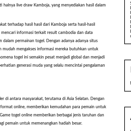
i halnya live draw Kamboja, yang menyediakan hasil dalam
at terhadap hasil hasil dari Kamboja serta hasil-hasil
 mencari informasi terkait result cambodia dan data
 dalam permainan togel. Dengan adanya adanya situs
ngan mudah mengakses informasi mereka butuhkan untuk
mena togel ini semakin pesat menjadi global dan menjadi
perhatian generasi muda yang selalu mencintai pengalaman
er di antara masyarakat, terutama di Asia Selatan. Dengan
am format online, memberikan kemudahan para pemain untuk
 Game togel online memberikan berbagai jenis taruhan dan
agi pemain untuk memenangkan hadiah besar.