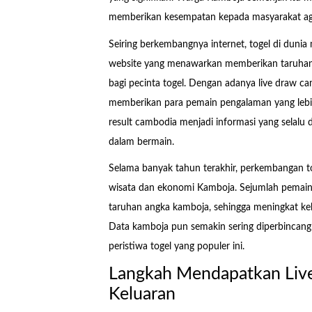
memberikan kesempatan kepada masyarakat agar
Seiring berkembangnya internet, togel di duni
website yang menawarkan memberikan taruhan t
bagi pecinta togel. Dengan adanya live draw c
memberikan para pemain pengalaman yang lebi
result cambodia menjadi informasi yang selalu
dalam bermain.
Selama banyak tahun terakhir, perkembangan to
wisata dan ekonomi Kamboja. Sejumlah pemain da
taruhan angka kamboja, sehingga meningkat kebe
Data kamboja pun semakin sering diperbincan
peristiwa togel yang populer ini.
Langkah Mendapatkan Live 
Keluaran