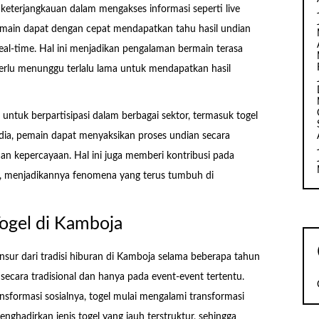
h keterjangkauan dalam mengakses informasi seperti live
main dapat dengan cepat mendapatkan tahu hasil undian
eal-time. Hal ini menjadikan pengalaman bermain terasa
 perlu menunggu terlalu lama untuk mendapatkan hasil
n untuk berpartisipasi dalam berbagai sektor, termasuk togel
dia, pemain dapat menyaksikan proses undian secara
an kepercayaan. Hal ini juga memberi kontribusi pada
udi, menjadikannya fenomena yang terus tumbuh di
ogel di Kamboja
nsur dari tradisi hiburan di Kamboja selama beberapa tahun
 secara tradisional dan hanya pada event-event tertentu.
formasi sosialnya, togel mulai mengalami transformasi
nghadirkan jenis togel yang jauh terstruktur, sehingga