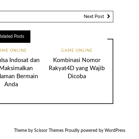
Next Post
Related Posts
AME ONLINE
GAME ONLINE
ulsa Indosat dan
Kombinasi Nomor
: Maksimalkan
Rakyat4D yang Wajib
laman Bermain
Dicoba
Anda
Theme by
Scissor Themes
Proudly powered by
WordPress