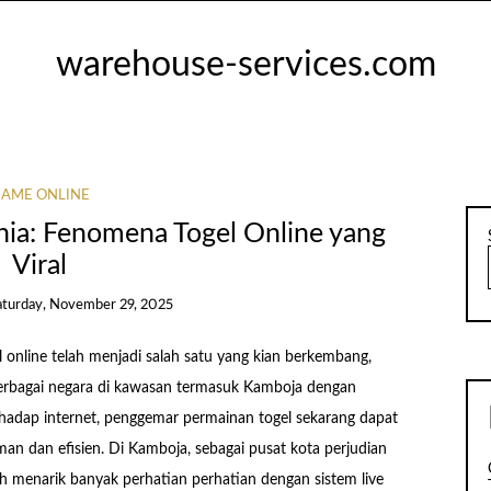
warehouse-services.com
AME ONLINE
ia: Fenomena Togel Online yang
Viral
aturday, November 29, 2025
 online telah menjadi salah satu yang kian berkembang,
a berbagai negara di kawasan termasuk Kamboja dengan
hadap internet, penggemar permainan togel sekarang dapat
an dan efisien. Di Kamboja, sebagai pusat kota perjudian
ah menarik banyak perhatian perhatian dengan sistem live