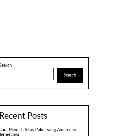
Search
Search
Recent Posts
Cara Memilih Situs Poker yang Aman dan
Terpercaya