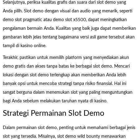
Selanjutnya, periksa kualitas grafis dan suara dari slot demo yang
Anda pilih. Slot demo dengan visual dan audio yang menarik, seperti
demo slot pragmatic atau demo slot x5500, dapat meningkatkan
pengalaman bermain Anda. Kualitas yang baik juga dapat memberikan
gambaran lebih jelas tentang bagaimana versi asli game tersebut akan
tampil di kasino online.
Terakhir, pastikan untuk memilih platform yang menyediakan akun
demo gratis dan akses tanpa batas ke berbagai slot demo. Mencari
lokasi dengan slot demo terlengkap akan memberikan Anda lebih
banyak opsi untuk mencoba strategi tanpa risiko finansial. Hal ini
sangat berguna dalam menemukan slot yang paling menguntungkan
bagi Anda sebelum melakukan taruhan nyata di kasino.
Strategi Permainan Slot Demo
Dalam permainan slot demo, penting untuk memahami berbagai jenis
slot yang tersedia. Misalnya, slot demo wild bounty menawarkan