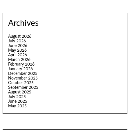
Archives
August 2026
July 2026
June 2026
May 2026
April 2026
March 2026
February 2026
January 2026
December 2025
November 2025
October 2025
September 2025
August 2025
July 2025
June 2025
May 2025