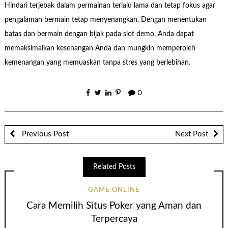
Hindari terjebak dalam permainan terlalu lama dan tetap fokus agar
pengalaman bermain tetap menyenangkan. Dengan menentukan
batas dan bermain dengan bijak pada slot demo, Anda dapat
memaksimalkan kesenangan Anda dan mungkin memperoleh
kemenangan yang memuaskan tanpa stres yang berlebihan.
0
Previous Post
Next Post
Related Posts
GAME ONLINE
Cara Memilih Situs Poker yang Aman dan
Terpercaya