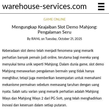
warehouse-services.com
GAME ONLINE
Mengungkap Keajaiban Slot Demo Mahjong:
Pengalaman Seru
By
RAf4L
on
Tuesday, October 21, 2025
Keberadaan slot demo telah menjadi fenomena yang menarik
perhatian banyak pemain judi online, terutama bagi mereka yang
menyukai tema unik seperti Mahjong. Dalam dunia game, slot demo
Mahjong menawarkan pengalaman bermain yang tidak hanya
menghibur, tetapi juga memberikan kesempatan untuk memahami
mekanisme permainan sebelum memasang taruhan dengan uang
nyata. Salah satu varian yang menarik perhatian adalah Mahjong
Ways dan Mahjong Ways 2 dari PG Soft, yang telah menghadirkan
inovasi dan keseruan dalam setiap putaran.