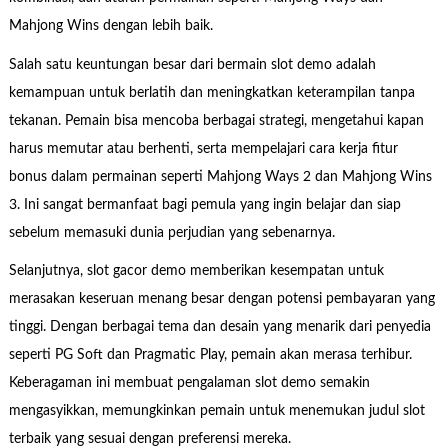
Mahjong Wins dengan lebih baik.
Salah satu keuntungan besar dari bermain slot demo adalah
kemampuan untuk berlatih dan meningkatkan keterampilan tanpa
tekanan. Pemain bisa mencoba berbagai strategi, mengetahui kapan
harus memutar atau berhenti, serta mempelajari cara kerja fitur
bonus dalam permainan seperti Mahjong Ways 2 dan Mahjong Wins
3. Ini sangat bermanfaat bagi pemula yang ingin belajar dan siap
sebelum memasuki dunia perjudian yang sebenarnya.
Selanjutnya, slot gacor demo memberikan kesempatan untuk
merasakan keseruan menang besar dengan potensi pembayaran yang
tinggi. Dengan berbagai tema dan desain yang menarik dari penyedia
seperti PG Soft dan Pragmatic Play, pemain akan merasa terhibur.
Keberagaman ini membuat pengalaman slot demo semakin
mengasyikkan, memungkinkan pemain untuk menemukan judul slot
terbaik yang sesuai dengan preferensi mereka.