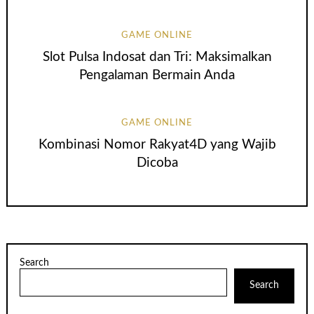
GAME ONLINE
Slot Pulsa Indosat dan Tri: Maksimalkan
Pengalaman Bermain Anda
GAME ONLINE
Kombinasi Nomor Rakyat4D yang Wajib
Dicoba
Search
Search