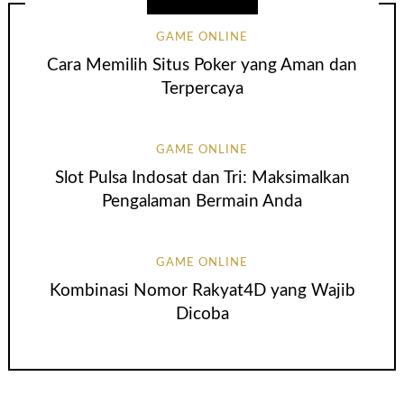
GAME ONLINE
Cara Memilih Situs Poker yang Aman dan
Terpercaya
GAME ONLINE
Slot Pulsa Indosat dan Tri: Maksimalkan
Pengalaman Bermain Anda
GAME ONLINE
Kombinasi Nomor Rakyat4D yang Wajib
Dicoba