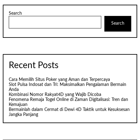
Search
Search
Recent Posts
Cara Memilih Situs Poker yang Aman dan Terpercaya
Slot Pulsa Indosat dan Tri: Maksimalkan Pengalaman Bermain
Anda
Kombinasi Nomor Rakyat4D yang Wajib Dicoba
Fenomena Remaja Togel Online di Zaman Digitalisasi: Tren dan
Kemajuan
Bermainlah dalam Cermat di Dewi 4D Taktik untuk Kesuksesan
Jangka Panjang