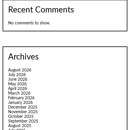
Recent Comments
No comments to show.
Archives
August 2026
July 2026
June 2026
May 2026
April 2026
March 2026
February 2026
January 2026
December 2025
November 2025
October 2025
September 2025
August 2025