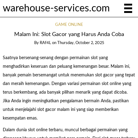
warehouse-services.com
GAME ONLINE
Malam Ini: Slot Gacor yang Harus Anda Coba
By
RAf4L
on
Thursday, October 2, 2025
Saatnya bersenang-senang dengan permainan slot yang
menghadirkan keseruan dan peluang kemenangan besar. Malam ini,
banyak pemain bersemangat untuk menemukan slot gacor yang tepat
dan meraih kemenangan. Dengan variasi permainan slot online yang
terus berkembang, ada banyak pilihan menarik yang dapat dicoba.
Jika Anda ingin meningkatkan pengalaman bermain Anda, pastikan
untuk menjelajahi slot gacor malam ini yang siap memberikan
kesempatan emas.
Dalam dunia slot online terbaru, muncul berbagai permainan yang