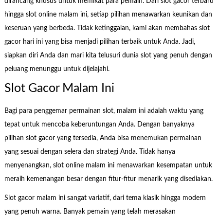
dirancang khusus untuk memikat para pemain. Dari slot gacor terbaru
hingga slot online malam ini, setiap pilihan menawarkan keunikan dan
keseruan yang berbeda. Tidak ketinggalan, kami akan membahas slot
gacor hari ini yang bisa menjadi pilihan terbaik untuk Anda. Jadi,
siapkan diri Anda dan mari kita telusuri dunia slot yang penuh dengan
peluang menunggu untuk dijelajahi.
Slot Gacor Malam Ini
Bagi para penggemar permainan slot, malam ini adalah waktu yang
tepat untuk mencoba keberuntungan Anda. Dengan banyaknya
pilihan slot gacor yang tersedia, Anda bisa menemukan permainan
yang sesuai dengan selera dan strategi Anda. Tidak hanya
menyenangkan, slot online malam ini menawarkan kesempatan untuk
meraih kemenangan besar dengan fitur-fitur menarik yang disediakan.
Slot gacor malam ini sangat variatif, dari tema klasik hingga modern
yang penuh warna. Banyak pemain yang telah merasakan