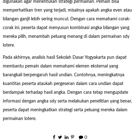
digunakan agar menentukan strategi permainan. Pemain bisa
memperhatikan tren yang terjadi, misalnya apakah angka even atau
bilangan ganjil lebih sering muncul. Dengan cara memahami corak-
corak ini, peserta dapat menyusun kombinasi angka bilangan yang
mereka pilih, menambah peluang menang di dalam permainan sdy
lotere.
Pada akhirnya, analisis hasil Sekolah Dasar Yogyakarta pun dapat
membantu pemain dalam memahami elemen eksternal yang
barangkali berpengaruh hasil undian. Contohnya, meningkatnya
kuantitas peserta ataukah pergeseran dalam cara undian dapat
berdampak terhadap hasil angka. Dengan cara tetap mengupdate
informasi dengan angka sdy serta melakukan penelitian yang benar,
peserta dapat meningkatkan strategi serta peluang mereka dalam
permainan lotere.
0