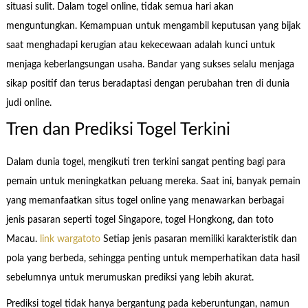
situasi sulit. Dalam togel online, tidak semua hari akan
menguntungkan. Kemampuan untuk mengambil keputusan yang bijak
saat menghadapi kerugian atau kekecewaan adalah kunci untuk
menjaga keberlangsungan usaha. Bandar yang sukses selalu menjaga
sikap positif dan terus beradaptasi dengan perubahan tren di dunia
judi online.
Tren dan Prediksi Togel Terkini
Dalam dunia togel, mengikuti tren terkini sangat penting bagi para
pemain untuk meningkatkan peluang mereka. Saat ini, banyak pemain
yang memanfaatkan situs togel online yang menawarkan berbagai
jenis pasaran seperti togel Singapore, togel Hongkong, dan toto
Macau.
link wargatoto
Setiap jenis pasaran memiliki karakteristik dan
pola yang berbeda, sehingga penting untuk memperhatikan data hasil
sebelumnya untuk merumuskan prediksi yang lebih akurat.
Prediksi togel tidak hanya bergantung pada keberuntungan, namun