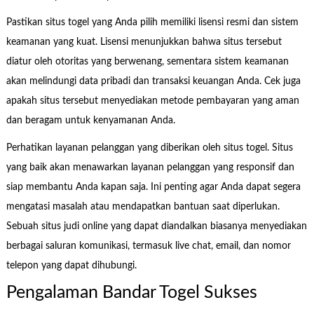
Pastikan situs togel yang Anda pilih memiliki lisensi resmi dan sistem
keamanan yang kuat. Lisensi menunjukkan bahwa situs tersebut
diatur oleh otoritas yang berwenang, sementara sistem keamanan
akan melindungi data pribadi dan transaksi keuangan Anda. Cek juga
apakah situs tersebut menyediakan metode pembayaran yang aman
dan beragam untuk kenyamanan Anda.
Perhatikan layanan pelanggan yang diberikan oleh situs togel. Situs
yang baik akan menawarkan layanan pelanggan yang responsif dan
siap membantu Anda kapan saja. Ini penting agar Anda dapat segera
mengatasi masalah atau mendapatkan bantuan saat diperlukan.
Sebuah situs judi online yang dapat diandalkan biasanya menyediakan
berbagai saluran komunikasi, termasuk live chat, email, dan nomor
telepon yang dapat dihubungi.
Pengalaman Bandar Togel Sukses