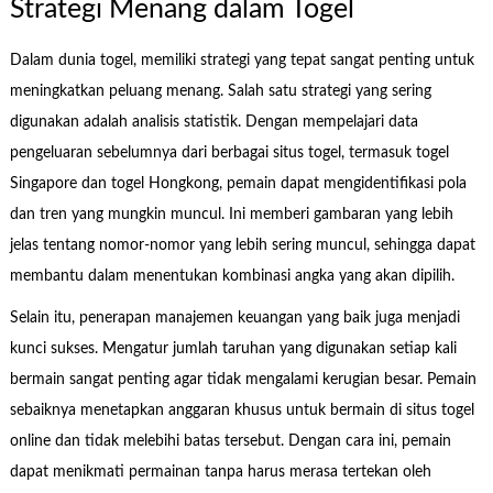
Strategi Menang dalam Togel
Dalam dunia togel, memiliki strategi yang tepat sangat penting untuk
meningkatkan peluang menang. Salah satu strategi yang sering
digunakan adalah analisis statistik. Dengan mempelajari data
pengeluaran sebelumnya dari berbagai situs togel, termasuk togel
Singapore dan togel Hongkong, pemain dapat mengidentifikasi pola
dan tren yang mungkin muncul. Ini memberi gambaran yang lebih
jelas tentang nomor-nomor yang lebih sering muncul, sehingga dapat
membantu dalam menentukan kombinasi angka yang akan dipilih.
Selain itu, penerapan manajemen keuangan yang baik juga menjadi
kunci sukses. Mengatur jumlah taruhan yang digunakan setiap kali
bermain sangat penting agar tidak mengalami kerugian besar. Pemain
sebaiknya menetapkan anggaran khusus untuk bermain di situs togel
online dan tidak melebihi batas tersebut. Dengan cara ini, pemain
dapat menikmati permainan tanpa harus merasa tertekan oleh