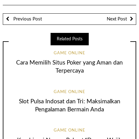
Previous Post
Next Post
Related Posts
GAME ONLINE
Cara Memilih Situs Poker yang Aman dan
Terpercaya
GAME ONLINE
Slot Pulsa Indosat dan Tri: Maksimalkan
Pengalaman Bermain Anda
GAME ONLINE