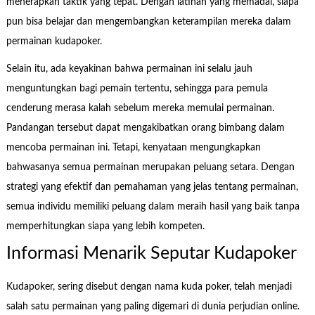
menerapkan taktik yang tepat. Dengan latihan yang memadai, siapa
pun bisa belajar dan mengembangkan keterampilan mereka dalam
permainan kudapoker.
Selain itu, ada keyakinan bahwa permainan ini selalu jauh
menguntungkan bagi pemain tertentu, sehingga para pemula
cenderung merasa kalah sebelum mereka memulai permainan.
Pandangan tersebut dapat mengakibatkan orang bimbang dalam
mencoba permainan ini. Tetapi, kenyataan mengungkapkan
bahwasanya semua permainan merupakan peluang setara. Dengan
strategi yang efektif dan pemahaman yang jelas tentang permainan,
semua individu memiliki peluang dalam meraih hasil yang baik tanpa
memperhitungkan siapa yang lebih kompeten.
Informasi Menarik Seputar Kudapoker
Kudapoker, sering disebut dengan nama kuda poker, telah menjadi
salah satu permainan yang paling digemari di dunia perjudian online.