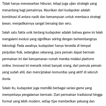
Tidak hanya menawarkan hiburan, tetapi juga ujian strategis yang
menantang bagi pemainnya. Keunikan dari kudapoker adalah
kombinasi di antara nasib dan kemampuan untuk membaca strategi
lawan, menjadikannya sangat bersaing dan seru.
Salah satu fakta unik tentang kudapoker adalah bahwa game ini telah
mengalami evolusi yang signifikan seiring dengan berkembangnya
teknologi. Pada awalnya, kudapoker hanya tersedia di tempat
perjudian fisik, sedangkan sekarang, para pemain dapat bermain
permainan ini dari kenyamanan rumah mereka melalui platform
online. Innovasi ini menarik minat banyak orang, dari pemula pemain
yang sudah ahli, dan menciptakan komunitas yang aktif di seluruh
dunia.
Selain itu, kudapoker juga memiliki berbagai variasi game yang
memperkaya pengalaman bermain. Dari permainan tradisional hingga
format yang lebih modern, setiap tipe memberikan peluang dan