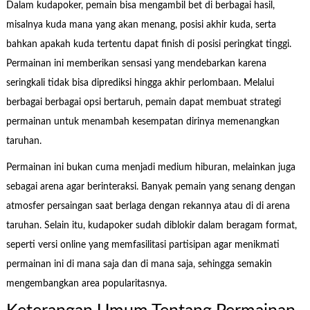
Dalam kudapoker, pemain bisa mengambil bet di berbagai hasil,
misalnya kuda mana yang akan menang, posisi akhir kuda, serta
bahkan apakah kuda tertentu dapat finish di posisi peringkat tinggi.
Permainan ini memberikan sensasi yang mendebarkan karena
seringkali tidak bisa diprediksi hingga akhir perlombaan. Melalui
berbagai berbagai opsi bertaruh, pemain dapat membuat strategi
permainan untuk menambah kesempatan dirinya memenangkan
taruhan.
Permainan ini bukan cuma menjadi medium hiburan, melainkan juga
sebagai arena agar berinteraksi. Banyak pemain yang senang dengan
atmosfer persaingan saat berlaga dengan rekannya atau di di arena
taruhan. Selain itu, kudapoker sudah diblokir dalam beragam format,
seperti versi online yang memfasilitasi partisipan agar menikmati
permainan ini di mana saja dan di mana saja, sehingga semakin
mengembangkan area popularitasnya.