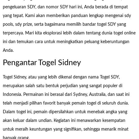
pengeluaran SDY, dan nomor SDY hari ini, Anda berada di tempat
yang tepat. Kami akan memberikan panduan lengkap mengenai sdy
pools, sdy prize, serta bagaimana memilih bandar togel SDY yang
terpercaya. Mari kita eksplorasi lebih dalam tentang dunia togel online
ini dan temukan cara untuk meningkatkan peluang keberuntungan
Anda.
Pengantar Togel Sidney
Togel Sidney, atau yang lebih dikenal dengan nama Togel SDY,
merupakan salah satu bentuk perjudian yang sangat populer di
Indonesia. Permainan ini berasal dari Sydney, Australia, dan saat ini
telah menjadi pilihan favorit banyak pemain togel di seluruh dunia.
Dalam togel ini, pemain dipersilahkan untuk menebak angka yang
akan keluar dalam undian. Kegiatan ini menawarkan kesempatan
untuk meraih keuntungan yang signifikan, sehingga menarik minat
banyak orang.