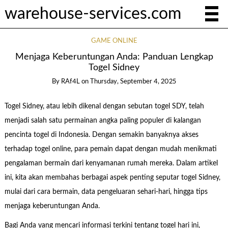
warehouse-services.com
GAME ONLINE
Menjaga Keberuntungan Anda: Panduan Lengkap
Togel Sidney
By
RAf4L
on
Thursday, September 4, 2025
Togel Sidney, atau lebih dikenal dengan sebutan togel SDY, telah
menjadi salah satu permainan angka paling populer di kalangan
pencinta togel di Indonesia. Dengan semakin banyaknya akses
terhadap togel online, para pemain dapat dengan mudah menikmati
pengalaman bermain dari kenyamanan rumah mereka. Dalam artikel
ini, kita akan membahas berbagai aspek penting seputar togel Sidney,
mulai dari cara bermain, data pengeluaran sehari-hari, hingga tips
menjaga keberuntungan Anda.
Bagi Anda yang mencari informasi terkini tentang togel hari ini,