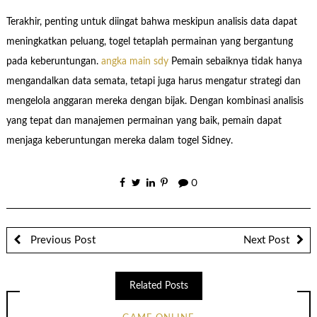
Terakhir, penting untuk diingat bahwa meskipun analisis data dapat
meningkatkan peluang, togel tetaplah permainan yang bergantung
pada keberuntungan.
angka main sdy
Pemain sebaiknya tidak hanya
mengandalkan data semata, tetapi juga harus mengatur strategi dan
mengelola anggaran mereka dengan bijak. Dengan kombinasi analisis
yang tepat dan manajemen permainan yang baik, pemain dapat
menjaga keberuntungan mereka dalam togel Sidney.
0
Previous Post
Next Post
Related Posts