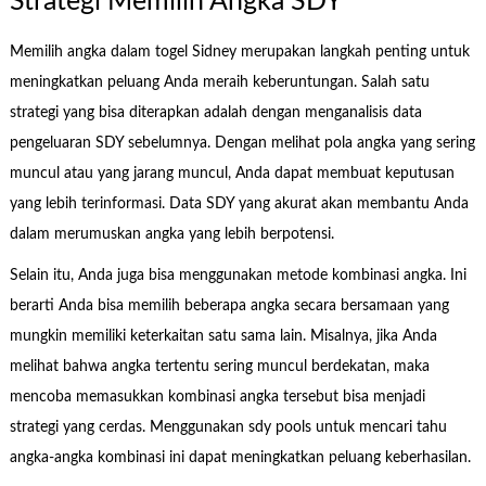
Strategi Memilih Angka SDY
Memilih angka dalam togel Sidney merupakan langkah penting untuk
meningkatkan peluang Anda meraih keberuntungan. Salah satu
strategi yang bisa diterapkan adalah dengan menganalisis data
pengeluaran SDY sebelumnya. Dengan melihat pola angka yang sering
muncul atau yang jarang muncul, Anda dapat membuat keputusan
yang lebih terinformasi. Data SDY yang akurat akan membantu Anda
dalam merumuskan angka yang lebih berpotensi.
Selain itu, Anda juga bisa menggunakan metode kombinasi angka. Ini
berarti Anda bisa memilih beberapa angka secara bersamaan yang
mungkin memiliki keterkaitan satu sama lain. Misalnya, jika Anda
melihat bahwa angka tertentu sering muncul berdekatan, maka
mencoba memasukkan kombinasi angka tersebut bisa menjadi
strategi yang cerdas. Menggunakan sdy pools untuk mencari tahu
angka-angka kombinasi ini dapat meningkatkan peluang keberhasilan.