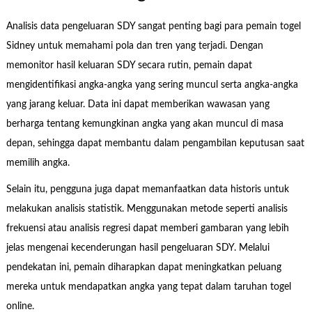
Analisis data pengeluaran SDY sangat penting bagi para pemain togel
Sidney untuk memahami pola dan tren yang terjadi. Dengan
memonitor hasil keluaran SDY secara rutin, pemain dapat
mengidentifikasi angka-angka yang sering muncul serta angka-angka
yang jarang keluar. Data ini dapat memberikan wawasan yang
berharga tentang kemungkinan angka yang akan muncul di masa
depan, sehingga dapat membantu dalam pengambilan keputusan saat
memilih angka.
Selain itu, pengguna juga dapat memanfaatkan data historis untuk
melakukan analisis statistik. Menggunakan metode seperti analisis
frekuensi atau analisis regresi dapat memberi gambaran yang lebih
jelas mengenai kecenderungan hasil pengeluaran SDY. Melalui
pendekatan ini, pemain diharapkan dapat meningkatkan peluang
mereka untuk mendapatkan angka yang tepat dalam taruhan togel
online.