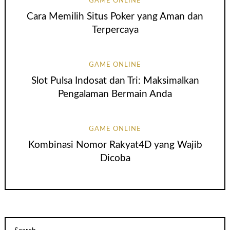
GAME ONLINE
Cara Memilih Situs Poker yang Aman dan
Terpercaya
GAME ONLINE
Slot Pulsa Indosat dan Tri: Maksimalkan
Pengalaman Bermain Anda
GAME ONLINE
Kombinasi Nomor Rakyat4D yang Wajib
Dicoba