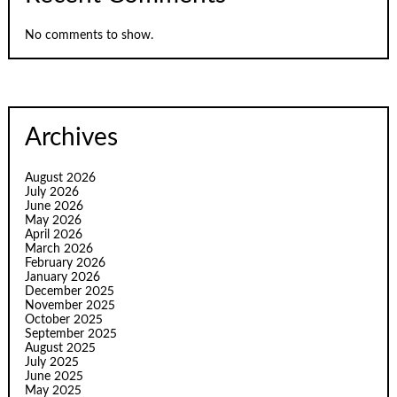
No comments to show.
Archives
August 2026
July 2026
June 2026
May 2026
April 2026
March 2026
February 2026
January 2026
December 2025
November 2025
October 2025
September 2025
August 2025
July 2025
June 2025
May 2025