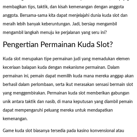
membagikan tips, taktik, dan kisah kemenangan dengan anggota
anggota. Bersama-sama kita dapat menjelajahi dunia kuda slot dan
meraih lebih banyak keberuntungan. Jadi, bersiap mengambil
mengambil langkah menuju ke perjalanan yang seru ini?
Pengertian Permainan Kuda Slot?
Kuda slot merupakan tipe permainan judi yang memadukan elemen
keceriaan balapan kuda dengan mekanisme permainan. Dalam
permainan ini, pemain dapat memilih kuda mana mereka anggap akan
berhasil dalam perlombaan, serta ikut merasakan sensasi bermain slot
yang menggembirakan. Permainan kuda slot memberikan gabungan
unik antara taktik dan nasib, di mana keputusan yang diambil pemain
dapat mempengaruhi peluang mereka untuk mendapatkan
kemenangan.
Game kuda slot biasanya tersedia pada kasino konvensional atau