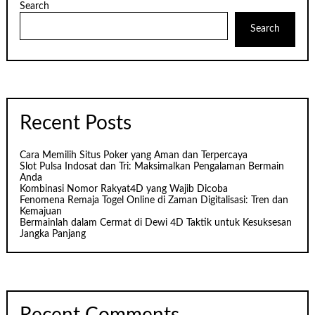
Search
Search
Recent Posts
Cara Memilih Situs Poker yang Aman dan Terpercaya
Slot Pulsa Indosat dan Tri: Maksimalkan Pengalaman Bermain
Anda
Kombinasi Nomor Rakyat4D yang Wajib Dicoba
Fenomena Remaja Togel Online di Zaman Digitalisasi: Tren dan
Kemajuan
Bermainlah dalam Cermat di Dewi 4D Taktik untuk Kesuksesan
Jangka Panjang