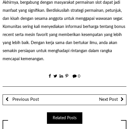
Akhirnya, bergabung dengan masyarakat permainan slot dapat jadi
manfaat yang signifikan. Berdiskusilah strategi permainan, petunjuk,
dan kisah dengan sesama anggota untuk menggapai wawasan segar.
Komunitas sering kali menyediakan informasi berharga tentang bonus
recent serta mesin favorit yang memberikan kesempatan yang lebih
yang lebih baik. Dengan kerja sama dan bertukar ilmu, anda akan
semakin persiapan untuk menghadapi rintangan dalam rangka
mencapai kemenangan.
0
Previous Post
Next Post
Related Posts