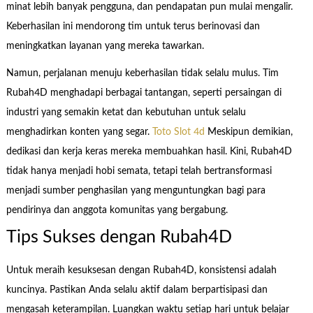
minat lebih banyak pengguna, dan pendapatan pun mulai mengalir.
Keberhasilan ini mendorong tim untuk terus berinovasi dan
meningkatkan layanan yang mereka tawarkan.
Namun, perjalanan menuju keberhasilan tidak selalu mulus. Tim
Rubah4D menghadapi berbagai tantangan, seperti persaingan di
industri yang semakin ketat dan kebutuhan untuk selalu
menghadirkan konten yang segar.
Toto Slot 4d
Meskipun demikian,
dedikasi dan kerja keras mereka membuahkan hasil. Kini, Rubah4D
tidak hanya menjadi hobi semata, tetapi telah bertransformasi
menjadi sumber penghasilan yang menguntungkan bagi para
pendirinya dan anggota komunitas yang bergabung.
Tips Sukses dengan Rubah4D
Untuk meraih kesuksesan dengan Rubah4D, konsistensi adalah
kuncinya. Pastikan Anda selalu aktif dalam berpartisipasi dan
mengasah keterampilan. Luangkan waktu setiap hari untuk belajar