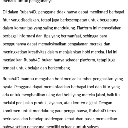
menarik untuk penggunanya.
Di dalam Rubah4D, pengguna tidak hanya dapat menikmati berbagai
fitur yang disediakan, tetapi juga berkesempatan untuk bergabung
dalam komunitas yang saling mendukung. Platform ini menyediakan
berbagai informasi dan tips yang bermanfaat, sehingga para
penggunanya dapat memaksimalkan pengalaman mereka dan
meningkatkan kreativitas dalam menjalankan hobi mereka. Hal ini
menjadikan Rubah4D bukan hanya sekadar platform, tetapi juga
tempat untuk belajar dan berkembang.
Rubah4D mampu mengubah hobi menjadi sumber penghasilan yang
nyata. Pengguna dapat memanfaatkan berbagai tool dan fitur yang
ada untuk menghasilkan uang dari hobi yang mereka jalani, baik itu
melalui penjualan produk, layanan, atau konten digital. Dengan
komitmen untuk mendukung para penggunanya, Rubah4D terus
berinovasi dan beradaptasi dengan kebutuhan pasar, memastikan
bahwa setiap pengguna memiliki peluang untuk sukses.