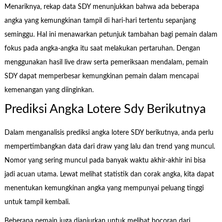
Menariknya, rekap data SDY menunjukkan bahwa ada beberapa
angka yang kemungkinan tampil di hari-hari tertentu sepanjang
seminggu. Hal ini menawarkan petunjuk tambahan bagi pemain dalam
fokus pada angka-angka itu saat melakukan pertaruhan. Dengan
menggunakan hasil live draw serta pemeriksaan mendalam, pemain
SDY dapat memperbesar kemungkinan pemain dalam mencapai
kemenangan yang diinginkan.
Prediksi Angka Lotere Sdy Berikutnya
Dalam menganalisis prediksi angka lotere SDY berikutnya, anda perlu
mempertimbangkan data dari draw yang lalu dan trend yang muncul.
Nomor yang sering muncul pada banyak waktu akhir-akhir ini bisa
jadi acuan utama. Lewat melihat statistik dan corak angka, kita dapat
menentukan kemungkinan angka yang mempunyai peluang tinggi
untuk tampil kembali.
Beberapa pemain juga dianjurkan untuk melihat bocoran dari