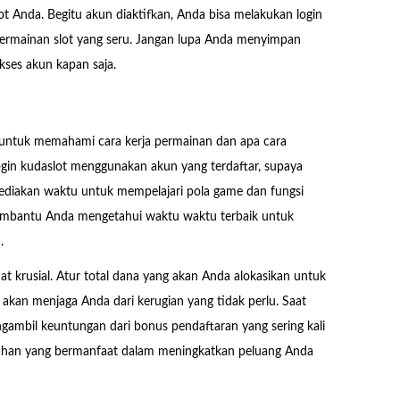
t Anda. Begitu akun diaktifkan, Anda bisa melakukan login
ermainan slot yang seru. Jangan lupa Anda menyimpan
ses akun kapan saja.
a untuk memahami cara kerja permainan dan apa cara
ogin kudaslot menggunakan akun yang terdaftar, supaya
ediakan waktu untuk mempelajari pola game dan fungsi
 membantu Anda mengetahui waktu waktu terbaik untuk
.
mat krusial. Atur total dana yang akan Anda alokasikan untuk
i akan menjaga Anda dari kerugian yang tidak perlu. Saat
ngambil keuntungan dari bonus pendaftaran yang sering kali
mbahan yang bermanfaat dalam meningkatkan peluang Anda