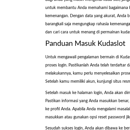
untuk membantu Anda memahami bagaimana ker
kemenangan. Dengan data yang akurat, Anda bi
barangkali saja mengungkap rahasia kemenangan 
dan cari cara untuk menang di permainan kudas
Panduan Masuk Kudaslot
Untuk mengawali pengalaman bermain di Kudasl
proses login. Pastikanlah Anda telah terdaftar 
melakukannya, kamu perlu menyelesaikan proses
Setelah kamu memiliki akun, kunjungi situs res
Setelah masuk ke halaman login, Anda akan d
Pastikan informasi yang Anda masukkan benar, 
ke profil Anda. Apabila Anda mengalami masalah
masukkan atau gunakan opsi reset password jik
Sesudah sukses login, Anda akan dibawa ke be