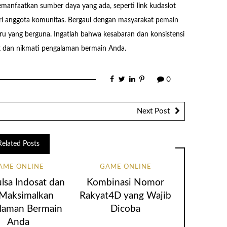
manfaatkan sumber daya yang ada, seperti link kudaslot
ari anggota komunitas. Bergaul dengan masyarakat pemain
u yang berguna. Ingatlah bahwa kesabaran dan konsistensi
jak dan nikmati pengalaman bermain Anda.
0
Next Post
Related Posts
AME ONLINE
GAME ONLINE
ulsa Indosat dan
Kombinasi Nomor
: Maksimalkan
Rakyat4D yang Wajib
laman Bermain
Dicoba
Anda