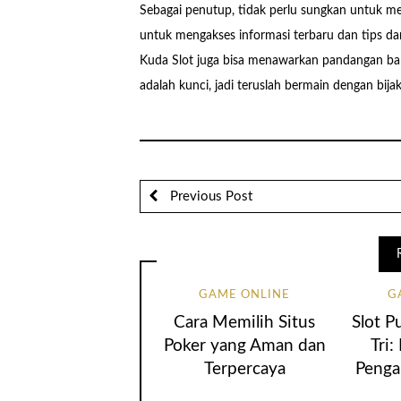
Sebagai penutup, tidak perlu sungkan untuk me
untuk mengakses informasi terbaru dan tips d
Kuda Slot juga bisa menawarkan pandangan bar
adalah kunci, jadi teruslah bermain dengan bi
Previous Post
GAME ONLINE
G
Cara Memilih Situs
Slot P
Poker yang Aman dan
Tri
Terpercaya
Penga