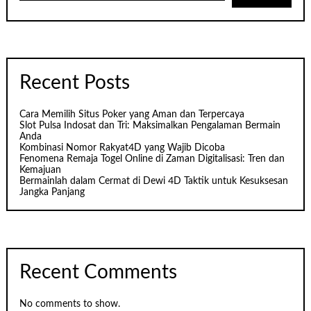
Recent Posts
Cara Memilih Situs Poker yang Aman dan Terpercaya
Slot Pulsa Indosat dan Tri: Maksimalkan Pengalaman Bermain
Anda
Kombinasi Nomor Rakyat4D yang Wajib Dicoba
Fenomena Remaja Togel Online di Zaman Digitalisasi: Tren dan
Kemajuan
Bermainlah dalam Cermat di Dewi 4D Taktik untuk Kesuksesan
Jangka Panjang
Recent Comments
No comments to show.