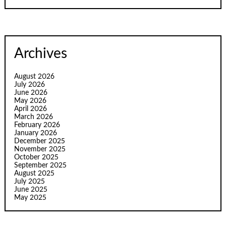
Archives
August 2026
July 2026
June 2026
May 2026
April 2026
March 2026
February 2026
January 2026
December 2025
November 2025
October 2025
September 2025
August 2025
July 2025
June 2025
May 2025