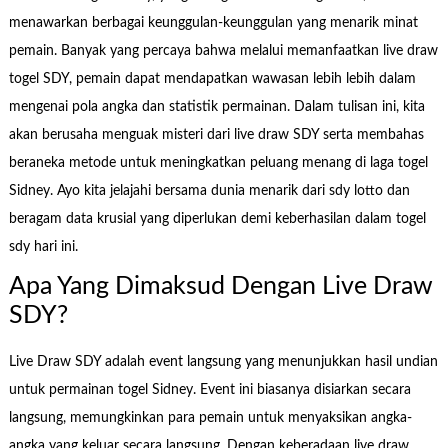
menawarkan berbagai keunggulan-keunggulan yang menarik minat
pemain. Banyak yang percaya bahwa melalui memanfaatkan live draw
togel SDY, pemain dapat mendapatkan wawasan lebih lebih dalam
mengenai pola angka dan statistik permainan. Dalam tulisan ini, kita
akan berusaha menguak misteri dari live draw SDY serta membahas
beraneka metode untuk meningkatkan peluang menang di laga togel
Sidney. Ayo kita jelajahi bersama dunia menarik dari sdy lotto dan
beragam data krusial yang diperlukan demi keberhasilan dalam togel
sdy hari ini.
Apa Yang Dimaksud Dengan Live Draw
SDY?
Live Draw SDY adalah event langsung yang menunjukkan hasil undian
untuk permainan togel Sidney. Event ini biasanya disiarkan secara
langsung, memungkinkan para pemain untuk menyaksikan angka-
angka yang keluar secara langsung. Dengan keberadaan live draw,