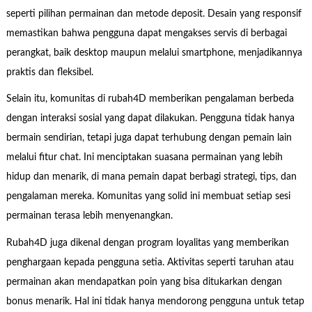
seperti pilihan permainan dan metode deposit. Desain yang responsif
memastikan bahwa pengguna dapat mengakses servis di berbagai
perangkat, baik desktop maupun melalui smartphone, menjadikannya
praktis dan fleksibel.
Selain itu, komunitas di rubah4D memberikan pengalaman berbeda
dengan interaksi sosial yang dapat dilakukan. Pengguna tidak hanya
bermain sendirian, tetapi juga dapat terhubung dengan pemain lain
melalui fitur chat. Ini menciptakan suasana permainan yang lebih
hidup dan menarik, di mana pemain dapat berbagi strategi, tips, dan
pengalaman mereka. Komunitas yang solid ini membuat setiap sesi
permainan terasa lebih menyenangkan.
Rubah4D juga dikenal dengan program loyalitas yang memberikan
penghargaan kepada pengguna setia. Aktivitas seperti taruhan atau
permainan akan mendapatkan poin yang bisa ditukarkan dengan
bonus menarik. Hal ini tidak hanya mendorong pengguna untuk tetap