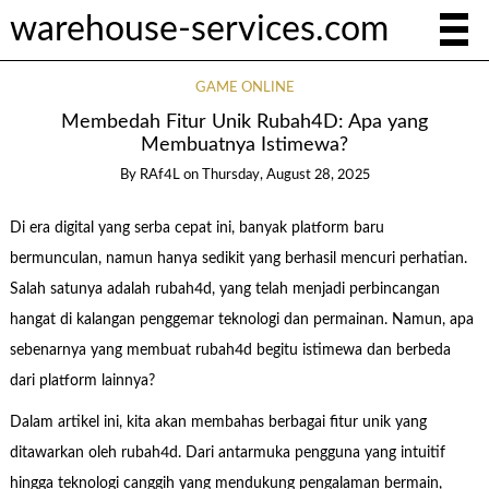
warehouse-services.com
GAME ONLINE
Membedah Fitur Unik Rubah4D: Apa yang
Membuatnya Istimewa?
By
RAf4L
on
Thursday, August 28, 2025
Di era digital yang serba cepat ini, banyak platform baru
bermunculan, namun hanya sedikit yang berhasil mencuri perhatian.
Salah satunya adalah rubah4d, yang telah menjadi perbincangan
hangat di kalangan penggemar teknologi dan permainan. Namun, apa
sebenarnya yang membuat rubah4d begitu istimewa dan berbeda
dari platform lainnya?
Dalam artikel ini, kita akan membahas berbagai fitur unik yang
ditawarkan oleh rubah4d. Dari antarmuka pengguna yang intuitif
hingga teknologi canggih yang mendukung pengalaman bermain,