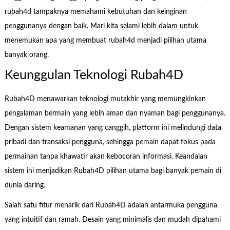
rubah4d tampaknya memahami kebutuhan dan keinginan
penggunanya dengan baik. Mari kita selami lebih dalam untuk
menemukan apa yang membuat rubah4d menjadi pilihan utama
banyak orang.
Keunggulan Teknologi Rubah4D
Rubah4D menawarkan teknologi mutakhir yang memungkinkan
pengalaman bermain yang lebih aman dan nyaman bagi penggunanya.
Dengan sistem keamanan yang canggih, platform ini melindungi data
pribadi dan transaksi pengguna, sehingga pemain dapat fokus pada
permainan tanpa khawatir akan kebocoran informasi. Keandalan
sistem ini menjadikan Rubah4D pilihan utama bagi banyak pemain di
dunia daring.
Salah satu fitur menarik dari Rubah4D adalah antarmuka pengguna
yang intuitif dan ramah. Desain yang minimalis dan mudah dipahami