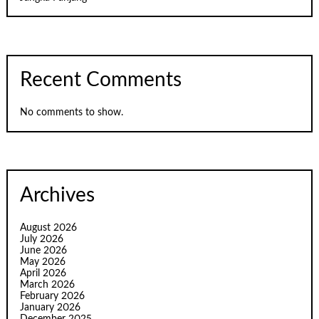
Recent Comments
No comments to show.
Archives
August 2026
July 2026
June 2026
May 2026
April 2026
March 2026
February 2026
January 2026
December 2025