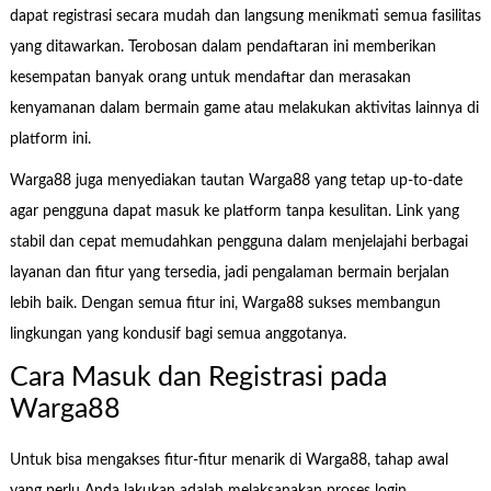
dapat registrasi secara mudah dan langsung menikmati semua fasilitas
yang ditawarkan. Terobosan dalam pendaftaran ini memberikan
kesempatan banyak orang untuk mendaftar dan merasakan
kenyamanan dalam bermain game atau melakukan aktivitas lainnya di
platform ini.
Warga88 juga menyediakan tautan Warga88 yang tetap up-to-date
agar pengguna dapat masuk ke platform tanpa kesulitan. Link yang
stabil dan cepat memudahkan pengguna dalam menjelajahi berbagai
layanan dan fitur yang tersedia, jadi pengalaman bermain berjalan
lebih baik. Dengan semua fitur ini, Warga88 sukses membangun
lingkungan yang kondusif bagi semua anggotanya.
Cara Masuk dan Registrasi pada
Warga88
Untuk bisa mengakses fitur-fitur menarik di Warga88, tahap awal
yang perlu Anda lakukan adalah melaksanakan proses login.