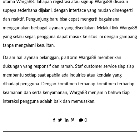
utama Warga88. Tahapan registrasi atau signup Warga88 disusun
supaya sederhana dijalani, dengan interface yang mudah dimengerti
dan reaktif. Pengunjung baru bisa cepat mengerti bagaimana
menggunakan berbagai layanan yang disediakan. Melalui link Warga88
yang selalu segar, pengguna dapat masuk ke situs ini dengan gampang
tanpa mengalami kesulitan.
Dalam hal layanan pelanggan, platform Warga88 memberikan
dukungan yang responsif dan ramah. Staf customer service siap siap
membantu setiap saat apabila ada inquiries atau kendala yang
dihadapi pengguna. Dengan komitmen terhadap komitmen terhadap
keamanan dan serta kenyamanan, Warga88 menjamin bahwa tiap
interaksi pengguna adalah baik dan memuaskan.
0