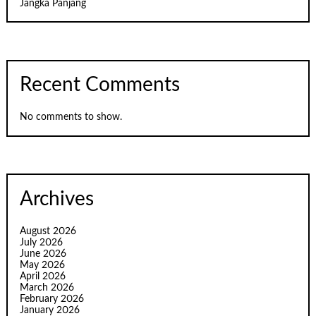
Jangka Panjang
Recent Comments
No comments to show.
Archives
August 2026
July 2026
June 2026
May 2026
April 2026
March 2026
February 2026
January 2026