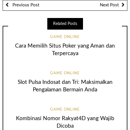
Previous Post
Next Post
Related Posts
GAME ONLINE
Cara Memilih Situs Poker yang Aman dan
Terpercaya
GAME ONLINE
Slot Pulsa Indosat dan Tri: Maksimalkan
Pengalaman Bermain Anda
GAME ONLINE
Kombinasi Nomor Rakyat4D yang Wajib
Dicoba