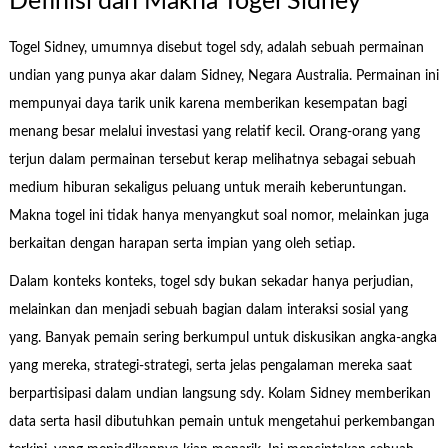
Definisi dan Makna Togel Sidney
Togel Sidney, umumnya disebut togel sdy, adalah sebuah permainan
undian yang punya akar dalam Sidney, Negara Australia. Permainan ini
mempunyai daya tarik unik karena memberikan kesempatan bagi
menang besar melalui investasi yang relatif kecil. Orang-orang yang
terjun dalam permainan tersebut kerap melihatnya sebagai sebuah
medium hiburan sekaligus peluang untuk meraih keberuntungan.
Makna togel ini tidak hanya menyangkut soal nomor, melainkan juga
berkaitan dengan harapan serta impian yang oleh setiap.
Dalam konteks konteks, togel sdy bukan sekadar hanya perjudian,
melainkan dan menjadi sebuah bagian dalam interaksi sosial yang
yang. Banyak pemain sering berkumpul untuk diskusikan angka-angka
yang mereka, strategi-strategi, serta jelas pengalaman mereka saat
berpartisipasi dalam undian langsung sdy. Kolam Sidney memberikan
data serta hasil dibutuhkan pemain untuk mengetahui perkembangan