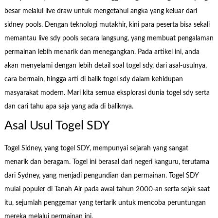
besar melalui live draw untuk mengetahui angka yang keluar dari
sidney pools. Dengan teknologi mutakhir, kini para peserta bisa sekali
memantau live sdy pools secara langsung, yang membuat pengalaman
permainan lebih menarik dan menegangkan. Pada artikel ini, anda
akan menyelami dengan lebih detail soal togel sdy, dari asal-usulnya,
cara bermain, hingga arti di balik togel sdy dalam kehidupan
masyarakat modern. Mari kita semua eksplorasi dunia togel sdy serta
dan cari tahu apa saja yang ada di baliknya.
Asal Usul Togel SDY
Togel Sidney, yang togel SDY, mempunyai sejarah yang sangat
menarik dan beragam. Togel ini berasal dari negeri kanguru, terutama
dari Sydney, yang menjadi pengundian dan permainan. Togel SDY
mulai populer di Tanah Air pada awal tahun 2000-an serta sejak saat
itu, sejumlah penggemar yang tertarik untuk mencoba peruntungan
mereka melalui permainan ini.