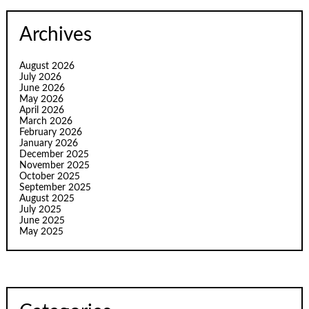
Archives
August 2026
July 2026
June 2026
May 2026
April 2026
March 2026
February 2026
January 2026
December 2025
November 2025
October 2025
September 2025
August 2025
July 2025
June 2025
May 2025