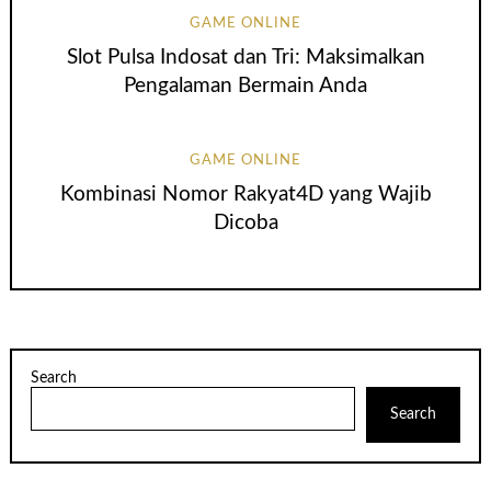
GAME ONLINE
Slot Pulsa Indosat dan Tri: Maksimalkan
Pengalaman Bermain Anda
GAME ONLINE
Kombinasi Nomor Rakyat4D yang Wajib
Dicoba
Search
Search