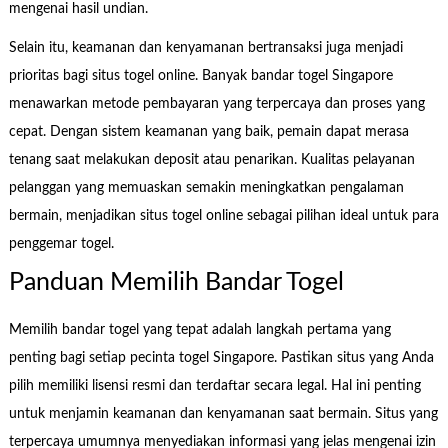
mengenai hasil undian.
Selain itu, keamanan dan kenyamanan bertransaksi juga menjadi
prioritas bagi situs togel online. Banyak bandar togel Singapore
menawarkan metode pembayaran yang terpercaya dan proses yang
cepat. Dengan sistem keamanan yang baik, pemain dapat merasa
tenang saat melakukan deposit atau penarikan. Kualitas pelayanan
pelanggan yang memuaskan semakin meningkatkan pengalaman
bermain, menjadikan situs togel online sebagai pilihan ideal untuk para
penggemar togel.
Panduan Memilih Bandar Togel
Memilih bandar togel yang tepat adalah langkah pertama yang
penting bagi setiap pecinta togel Singapore. Pastikan situs yang Anda
pilih memiliki lisensi resmi dan terdaftar secara legal. Hal ini penting
untuk menjamin keamanan dan kenyamanan saat bermain. Situs yang
terpercaya umumnya menyediakan informasi yang jelas mengenai izin