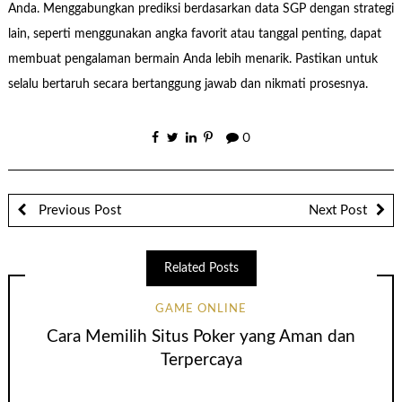
Anda. Menggabungkan prediksi berdasarkan data SGP dengan strategi
lain, seperti menggunakan angka favorit atau tanggal penting, dapat
membuat pengalaman bermain Anda lebih menarik. Pastikan untuk
selalu bertaruh secara bertanggung jawab dan nikmati prosesnya.
0
Previous Post
Next Post
Related Posts
GAME ONLINE
Cara Memilih Situs Poker yang Aman dan
Terpercaya