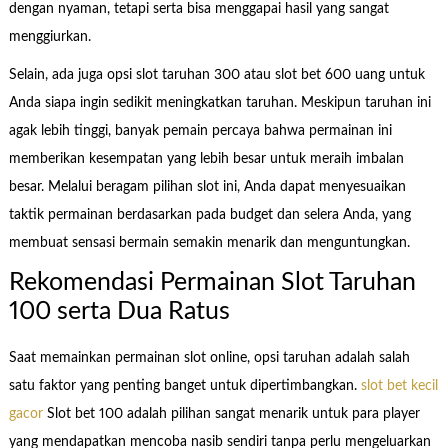
dengan nyaman, tetapi serta bisa menggapai hasil yang sangat
menggiurkan.
Selain, ada juga opsi slot taruhan 300 atau slot bet 600 uang untuk
Anda siapa ingin sedikit meningkatkan taruhan. Meskipun taruhan ini
agak lebih tinggi, banyak pemain percaya bahwa permainan ini
memberikan kesempatan yang lebih besar untuk meraih imbalan
besar. Melalui beragam pilihan slot ini, Anda dapat menyesuaikan
taktik permainan berdasarkan pada budget dan selera Anda, yang
membuat sensasi bermain semakin menarik dan menguntungkan.
Rekomendasi Permainan Slot Taruhan
100 serta Dua Ratus
Saat memainkan permainan slot online, opsi taruhan adalah salah
satu faktor yang penting banget untuk dipertimbangkan.
slot bet kecil
gacor
Slot bet 100 adalah pilihan sangat menarik untuk para player
yang mendapatkan mencoba nasib sendiri tanpa perlu mengeluarkan