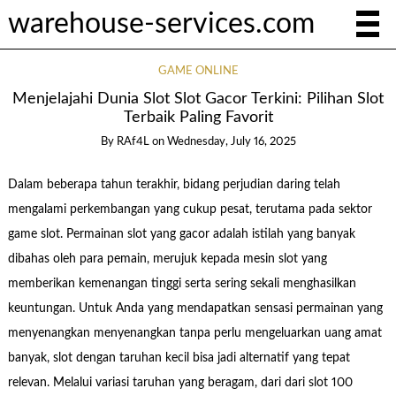
warehouse-services.com
GAME ONLINE
Menjelajahi Dunia Slot Slot Gacor Terkini: Pilihan Slot
Terbaik Paling Favorit
By
RAf4L
on
Wednesday, July 16, 2025
Dalam beberapa tahun terakhir, bidang perjudian daring telah
mengalami perkembangan yang cukup pesat, terutama pada sektor
game slot. Permainan slot yang gacor adalah istilah yang banyak
dibahas oleh para pemain, merujuk kepada mesin slot yang
memberikan kemenangan tinggi serta sering sekali menghasilkan
keuntungan. Untuk Anda yang mendapatkan sensasi permainan yang
menyenangkan menyenangkan tanpa perlu mengeluarkan uang amat
banyak, slot dengan taruhan kecil bisa jadi alternatif yang tepat
relevan. Melalui variasi taruhan yang beragam, dari dari slot 100