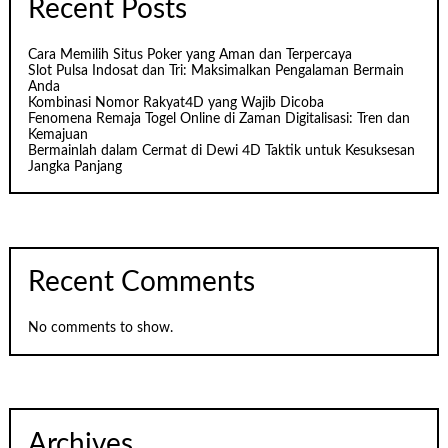
Recent Posts
Cara Memilih Situs Poker yang Aman dan Terpercaya
Slot Pulsa Indosat dan Tri: Maksimalkan Pengalaman Bermain
Anda
Kombinasi Nomor Rakyat4D yang Wajib Dicoba
Fenomena Remaja Togel Online di Zaman Digitalisasi: Tren dan
Kemajuan
Bermainlah dalam Cermat di Dewi 4D Taktik untuk Kesuksesan
Jangka Panjang
Recent Comments
No comments to show.
Archives