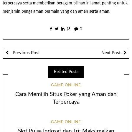
terpercaya serta memberikan beragam pilihan ini amat penting untuk
menjamin pengalaman bermain yang dan aman serta aman.
0
Previous Post
Next Post
Related Posts
GAME ONLINE
Cara Memilih Situs Poker yang Aman dan
Terpercaya
GAME ONLINE
Slot Pulsa Indosat dan Tri: Maksimalkan