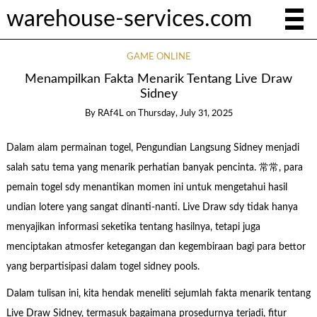
warehouse-services.com
GAME ONLINE
Menampilkan Fakta Menarik Tentang Live Draw
Sidney
By
RAf4L
on
Thursday, July 31, 2025
Dalam alam permainan togel, Pengundian Langsung Sidney menjadi
salah satu tema yang menarik perhatian banyak pencinta. 常常, para
pemain togel sdy menantikan momen ini untuk mengetahui hasil
undian lotere yang sangat dinanti-nanti. Live Draw sdy tidak hanya
menyajikan informasi seketika tentang hasilnya, tetapi juga
menciptakan atmosfer ketegangan dan kegembiraan bagi para bettor
yang berpartisipasi dalam togel sidney pools.
Dalam tulisan ini, kita hendak meneliti sejumlah fakta menarik tentang
Live Draw Sidney, termasuk bagaimana prosedurnya terjadi, fitur