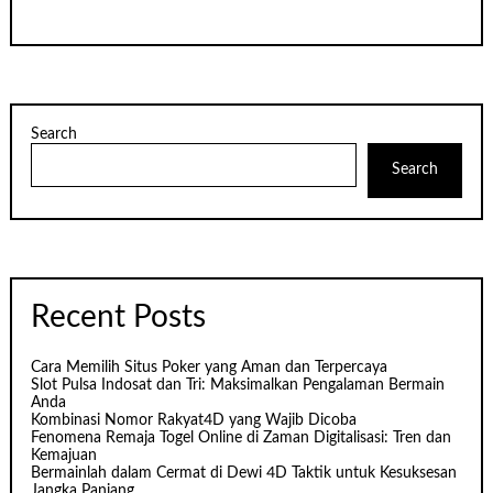
Search
Search
Recent Posts
Cara Memilih Situs Poker yang Aman dan Terpercaya
Slot Pulsa Indosat dan Tri: Maksimalkan Pengalaman Bermain
Anda
Kombinasi Nomor Rakyat4D yang Wajib Dicoba
Fenomena Remaja Togel Online di Zaman Digitalisasi: Tren dan
Kemajuan
Bermainlah dalam Cermat di Dewi 4D Taktik untuk Kesuksesan
Jangka Panjang