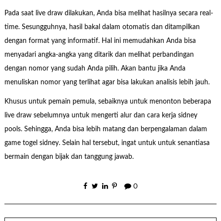
Pada saat live draw dilakukan, Anda bisa melihat hasilnya secara real-
time. Sesungguhnya, hasil bakal dalam otomatis dan ditampilkan
dengan format yang informatif. Hal ini memudahkan Anda bisa
menyadari angka-angka yang ditarik dan melihat perbandingan
dengan nomor yang sudah Anda pilih. Akan bantu jika Anda
menuliskan nomor yang terlihat agar bisa lakukan analisis lebih jauh.
Khusus untuk pemain pemula, sebaiknya untuk menonton beberapa
live draw sebelumnya untuk mengerti alur dan cara kerja sidney
pools. Sehingga, Anda bisa lebih matang dan berpengalaman dalam
game togel sidney. Selain hal tersebut, ingat untuk untuk senantiasa
bermain dengan bijak dan tanggung jawab.
0