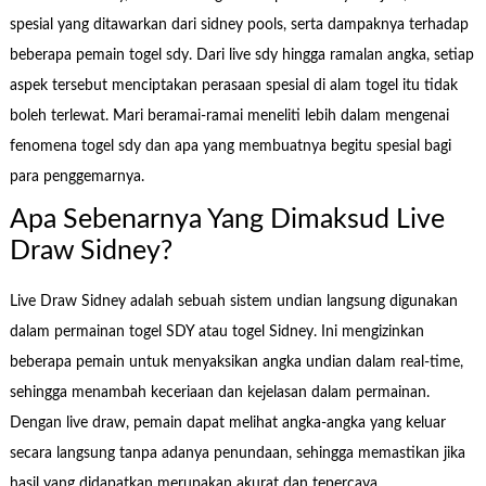
spesial yang ditawarkan dari sidney pools, serta dampaknya terhadap
beberapa pemain togel sdy. Dari live sdy hingga ramalan angka, setiap
aspek tersebut menciptakan perasaan spesial di alam togel itu tidak
boleh terlewat. Mari beramai-ramai meneliti lebih dalam mengenai
fenomena togel sdy dan apa yang membuatnya begitu spesial bagi
para penggemarnya.
Apa Sebenarnya Yang Dimaksud Live
Draw Sidney?
Live Draw Sidney adalah sebuah sistem undian langsung digunakan
dalam permainan togel SDY atau togel Sidney. Ini mengizinkan
beberapa pemain untuk menyaksikan angka undian dalam real-time,
sehingga menambah keceriaan dan kejelasan dalam permainan.
Dengan live draw, pemain dapat melihat angka-angka yang keluar
secara langsung tanpa adanya penundaan, sehingga memastikan jika
hasil yang didapatkan merupakan akurat dan tepercaya.