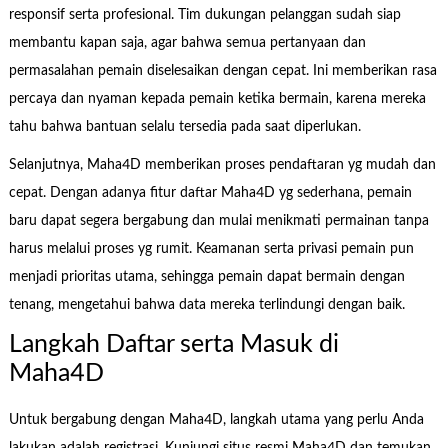
responsif serta profesional. Tim dukungan pelanggan sudah siap
membantu kapan saja, agar bahwa semua pertanyaan dan
permasalahan pemain diselesaikan dengan cepat. Ini memberikan rasa
percaya dan nyaman kepada pemain ketika bermain, karena mereka
tahu bahwa bantuan selalu tersedia pada saat diperlukan.
Selanjutnya, Maha4D memberikan proses pendaftaran yg mudah dan
cepat. Dengan adanya fitur daftar Maha4D yg sederhana, pemain
baru dapat segera bergabung dan mulai menikmati permainan tanpa
harus melalui proses yg rumit. Keamanan serta privasi pemain pun
menjadi prioritas utama, sehingga pemain dapat bermain dengan
tenang, mengetahui bahwa data mereka terlindungi dengan baik.
Langkah Daftar serta Masuk di
Maha4D
Untuk bergabung dengan Maha4D, langkah utama yang perlu Anda
lakukan adalah registrasi. Kunjungi situs resmi Maha4D dan temukan