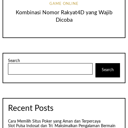
GAME ONLINE
Kombinasi Nomor Rakyat4D yang Wajib
Dicoba
Search
Search
Recent Posts
Cara Memilih Situs Poker yang Aman dan Terpercaya
Slot Pulsa Indosat dan Tri: Maksimalkan Pengalaman Bermain