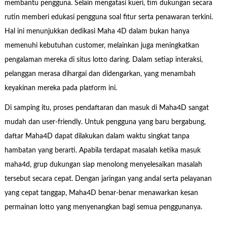
membantu pengguna. Selain mengatasi kueri, tim dukungan secara
rutin memberi edukasi pengguna soal fitur serta penawaran terkini.
Hal ini menunjukkan dedikasi Maha 4D dalam bukan hanya
memenuhi kebutuhan customer, melainkan juga meningkatkan
pengalaman mereka di situs lotto daring. Dalam setiap interaksi,
pelanggan merasa dihargai dan didengarkan, yang menambah
keyakinan mereka pada platform ini.
Di samping itu, proses pendaftaran dan masuk di Maha4D sangat
mudah dan user-friendly. Untuk pengguna yang baru bergabung,
daftar Maha4D dapat dilakukan dalam waktu singkat tanpa
hambatan yang berarti. Apabila terdapat masalah ketika masuk
maha4d, grup dukungan siap menolong menyelesaikan masalah
tersebut secara cepat. Dengan jaringan yang andal serta pelayanan
yang cepat tanggap, Maha4D benar-benar menawarkan kesan
permainan lotto yang menyenangkan bagi semua penggunanya.