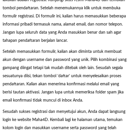
tombol pendaftaran. Setelah menemukannya klik untuk membuka
formulir registrasi. Di formulir ini, kalian harus memasukkan beberapa
informasi pribadi termasuk nama, alamat email, dan nomor telepon.
Jangan lupa seluruh data yang Anda masukkan benar dan sah agar
tahapan pendaftaran berjalan lancar.
Setelah memasukkan formulir, kalian akan diminta untuk membuat
akun dengan username dan password yang unik. Pilih kombinasi yang
gampang diingat tetapi tak mudah ditebak oleh lain. Sesudah segala
sesuatunya diisi, tekan tombol ‘daftar’ untuk menyelesaikan proses
pendaftaran. Kalian akan menerima konfirmasi melalui email yang
berisi tautan aktivasi. Jangan lupa untuk memeriksa folder spam jika
email konfirmasi tidak muncul di inbox Anda.
Sesudah sukses registrasi dan menyetujui akun, Anda dapat langsung
login ke website Maha4D. Kembali lagi ke halaman utama, temukan
kolom login dan masukkan username serta password yang telah