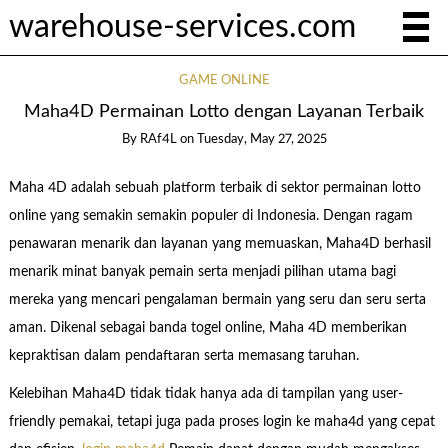
warehouse-services.com
GAME ONLINE
Maha4D Permainan Lotto dengan Layanan Terbaik
By
RAf4L
on
Tuesday, May 27, 2025
Maha 4D adalah sebuah platform terbaik di sektor permainan lotto
online yang semakin semakin populer di Indonesia. Dengan ragam
penawaran menarik dan layanan yang memuaskan, Maha4D berhasil
menarik minat banyak pemain serta menjadi pilihan utama bagi
mereka yang mencari pengalaman bermain yang seru dan seru serta
aman. Dikenal sebagai banda togel online, Maha 4D memberikan
kepraktisan dalam pendaftaran serta memasang taruhan.
Kelebihan Maha4D tidak tidak hanya ada di tampilan yang user-
friendly pemakai, tetapi juga pada proses login ke maha4d yang cepat